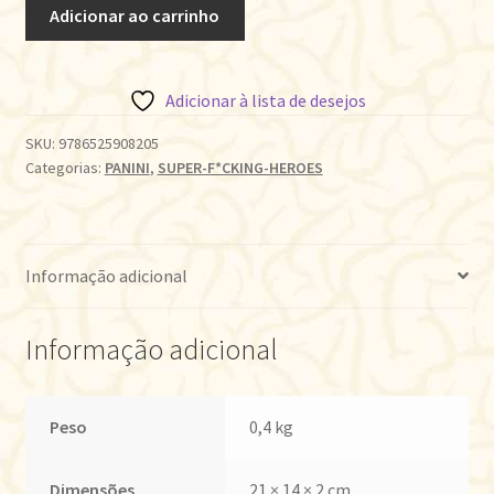
BESOURO
Adicionar ao carrinho
AZUL:
DIA
DA
Adicionar à lista de desejos
FORMATURA
quantidade
SKU:
9786525908205
Categorias:
PANINI
,
SUPER-F*CKING-HEROES
Informação adicional
Informação adicional
Peso
0,4 kg
Dimensões
21 × 14 × 2 cm