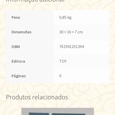
Peso
0,85 kg
Dimensões
30 × 16 × 7 cm
ISBN
761941251394
Editora
TOY
Páginas
0
Produtos relacionados