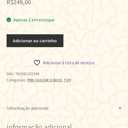
R$
249,00
Apenas 1 em estoque
BLACK
Adicionar ao carrinho
CANARY
-
IDENTITY
Adicionar à lista de desejos
CRISIS
quantidade
SKU:
761941251394
Categorias:
PRA CASCAR O BICO
,
TOY
Informação adicional
Informação adicional