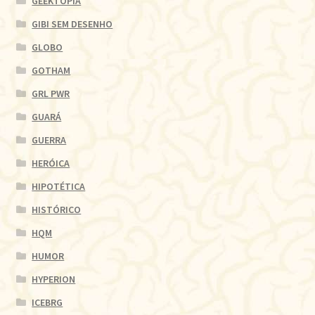
GEEKTOPIA
GIBI SEM DESENHO
GLOBO
GOTHAM
GRL PWR
GUARÁ
GUERRA
HERÓICA
HIPOTÉTICA
HISTÓRICO
HQM
HUMOR
HYPERION
ICEBRG