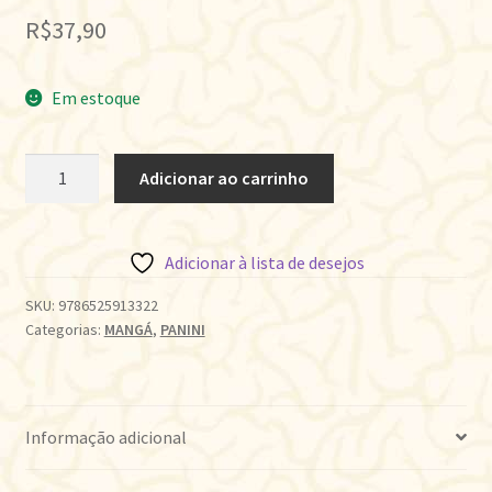
R$
37,90
Em estoque
BLUE
Adicionar ao carrinho
PERIOD
•
VOL.11
Adicionar à lista de desejos
quantidade
SKU:
9786525913322
Categorias:
MANGÁ
,
PANINI
Informação adicional