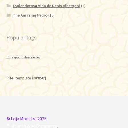
Esplendorosa Vida de Denis Albergard
(1)
The Amazing Pedro
(15)
Popular tags
blog
quadrinhos
review
[hfe_template id='850']
© Loja Monstra 2026
Built with WooCommerce
.