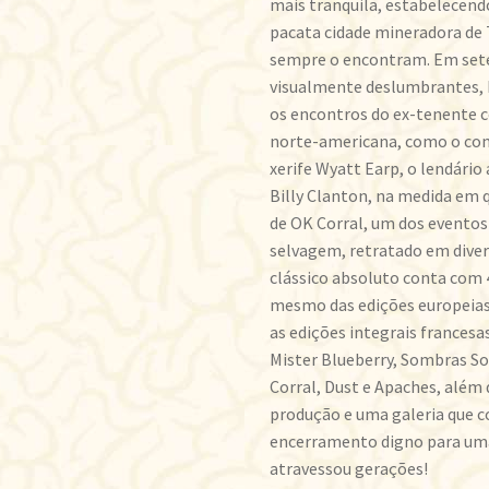
mais tranquila, estabelecend
pacata cidade mineradora de 
sempre o encontram. Em sete
visualmente deslumbrantes, 
os encontros do ex-tenente c
norte-americana, como o co
xerife Wyatt Earp, o lendário 
Billy Clanton, na medida em 
de OK Corral, um dos evento
selvagem, retratado em divers
clássico absoluto conta com 4
mesmo das edições europeias
as edições integrais francesas
Mister Blueberry, Sombras S
Corral, Dust e Apaches, além 
produção e uma galeria que c
encerramento digno para uma
atravessou gerações!