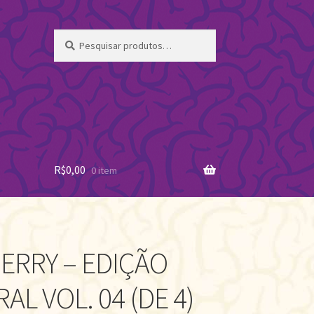
Pesquisar
Pesquisar
por:
R$
0,00
0 item
ERRY – EDIÇÃO
AL VOL. 04 (DE 4)