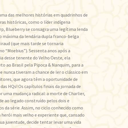
uma das melhores histórias em quadrinhos de
as históricas, como o líder indígena
rp, Blueberry se consagra uma legítima lenda
ão máxima da lendária dupla franco-belga
iraud (que mais tarde se tornaria
o “Moebius”). Sessenta anos após a
ia desse tenente do Velho Oeste, ela
o ao Brasil pela Pipoca & Nanquim, para a
ue nunca tiveram a chance de ler o clássico em
eitores, que agora têm a oportunidade de
as HQs! Os capítulos finais da jornada de
 uma mudança radical: a morte de Charlier,
e ao legado construído pelos dois e
 da série. Assim, no ciclo conhecido como
 herói mais velho e experiente que, cansado
ua juventude, decide tentar levar uma vida