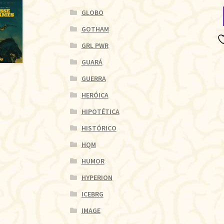
GLOBO
GOTHAM
GRL PWR
GUARÁ
GUERRA
HERÓICA
HIPOTÉTICA
HISTÓRICO
HQM
HUMOR
HYPERION
ICEBRG
IMAGE