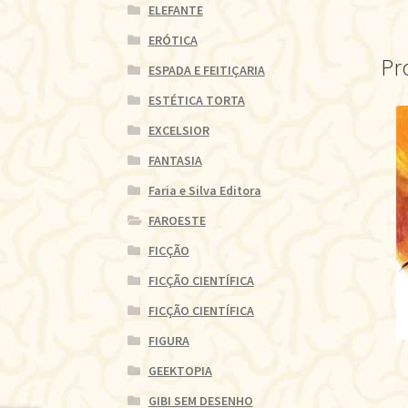
ELEFANTE
ERÓTICA
Pr
ESPADA E FEITIÇARIA
ESTÉTICA TORTA
EXCELSIOR
FANTASIA
Faria e Silva Editora
FAROESTE
FICÇÃO
FICÇÃO CIENTÍFICA
FICÇÃO CIENTÍFICA
FIGURA
GEEKTOPIA
GIBI SEM DESENHO