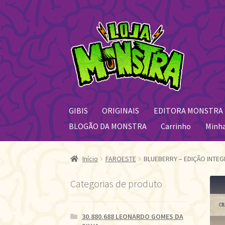
Pular
Pular
para
para
navegação
o
conteúdo
GIBIS
ORIGINAIS
EDITORA MONSTRA
BLOGÃO DA MONSTRA
Carrinho
Minh
Início
FAROESTE
BLUEBERRY – EDIÇÃO INTEGR
Categorias de produto
30.880.688 LEONARDO GOMES DA