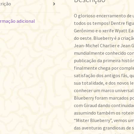
rição
O glorioso encerramento de 
rmação adicional
todos os tempos! Dentre figur
Gerônimo e o xerife Wyatt Ea
do oeste. Blueberry é a criaç
Jean-Michel Charlier e Jean G
mundialmente conhecido com
publicação da primeira histór
finalmente chega por complet
satisfação dos antigos fãs, q
sua totalidade, e dos novos l
conhecer um marco universal d
Blueberry foram marcados por
com Giraud dando continuidad
assumindo também os roteiros
“Mister Blueberry”, vemos um
das aventuras grandiosas de s