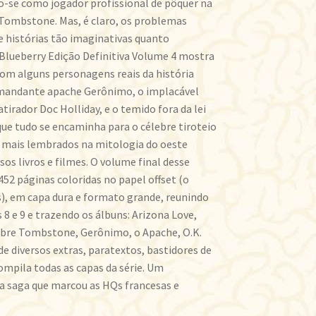
o-se como jogador profissional de pôquer na
Tombstone. Mas, é claro, os problemas
 histórias tão imaginativas quanto
Blueberry Edição Definitiva Volume 4 mostra
om alguns personagens reais da história
mandante apache Gerônimo, o implacável
atirador Doc Holliday, e o temido fora da lei
que tudo se encaminha para o célebre tiroteio
s mais lembrados na mitologia do oeste
os livros e filmes. O volume final desse
52 páginas coloridas no papel offset (o
), em capa dura e formato grande, reunindo
 8 e 9 e trazendo os álbuns: Arizona Love,
obre Tombstone, Gerônimo, o Apache, O.K.
de diversos extras, paratextos, bastidores de
ompila todas as capas da série. Um
 saga que marcou as HQs francesas e