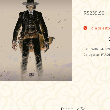
R$
239,90
Fora de est
SKU:
97865544809
Categorias:
FARO
Descrição