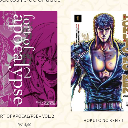
RT OF APOCALYPSE – VOL. 2
HOKUTO NO KEN • 1
R$
14,90