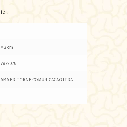
nal
 × 2 cm
77878079
AMA EDITORA E COMUNICACAO LTDA