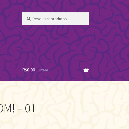
Pesquisar
Pesquisar
por:
R$
0,00
0 item
M! – 01