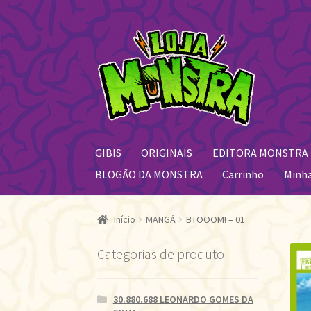
Pular
Pular
para
para
navegação
o
conteúdo
GIBIS
ORIGINAIS
EDITORA MONSTRA
BLOGÃO DA MONSTRA
Carrinho
Minh
Início
MANGÁ
BTOOOM! – 01
Categorias de produto
30.880.688 LEONARDO GOMES DA