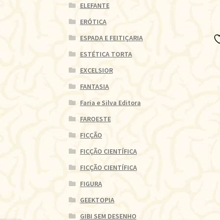
ELEFANTE
ERÓTICA
ESPADA E FEITIÇARIA
ESTÉTICA TORTA
EXCELSIOR
FANTASIA
Faria e Silva Editora
FAROESTE
FICÇÃO
FICÇÃO CIENTÍFICA
FICÇÃO CIENTÍFICA
FIGURA
GEEKTOPIA
GIBI SEM DESENHO