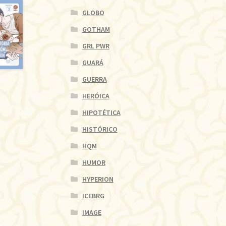
GLOBO
GOTHAM
GRL PWR
GUARÁ
GUERRA
HERÓICA
HIPOTÉTICA
HISTÓRICO
HQM
HUMOR
HYPERION
ICEBRG
IMAGE