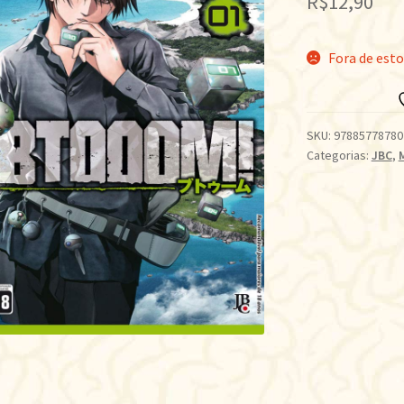
R$
12,90
Fora de est
SKU:
97885778780
Categorias:
JBC
,