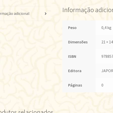
Informação adicio
rmação adicional
Peso
0,4 kg
Dimensões
21 × 14
ISBN
97885
Editora
JAPOR
Páginas
0
odutos relacionados