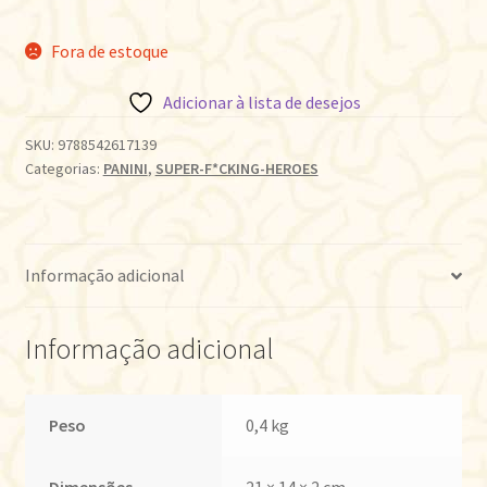
Fora de estoque
Adicionar à lista de desejos
SKU:
9788542617139
Categorias:
PANINI
,
SUPER-F*CKING-HEROES
Informação adicional
Informação adicional
Peso
0,4 kg
Dimensões
21 × 14 × 2 cm