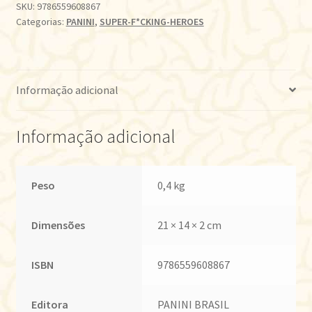
SKU:
9786559608867
Categorias:
PANINI
,
SUPER-F*CKING-HEROES
Informação adicional
Informação adicional
Peso
0,4 kg
Dimensões
21 × 14 × 2 cm
ISBN
9786559608867
Editora
PANINI BRASIL