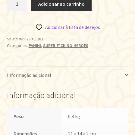
CAPITÃO
Adicionar ao carrinho
AMERICA:
SAM
WILSON
Adicionar à lista de desejos
•
VOL.04
SKU:
9786525911281
Categorias:
PANINI
,
SUPER-F*CKING-HEROES
quantidade
Informação adicional
Informação adicional
Peso
0,4 kg
Dimensões
21 × 14 × 2 cm