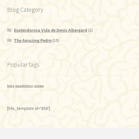
Blog Category
Esplendorosa Vida de Denis Albergard
(1)
The Amazing Pedro
(15)
Popular tags
blog
quadrinhos
review
[hfe_template id='850']