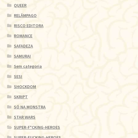
QUEER
RELÂMPAGO
RISCO EDITORA
ROMANCE
SAFADEZA
SAMURAI
Sem categoria
SESI
SHOCKDOM
SKRIPT
SÓ NA MONSTRA
STAR WARS
SUPER-F*CKING-HEROES
SUPER-FUCKING-HEROES