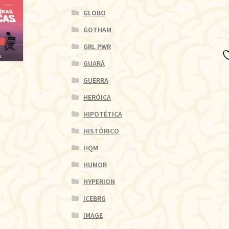
GLOBO
GOTHAM
GRL PWR
GUARÁ
GUERRA
HERÓICA
HIPOTÉTICA
HISTÓRICO
HQM
HUMOR
HYPERION
ICEBRG
IMAGE