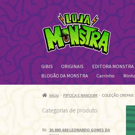
Pular
Pular
para
para
navegação
o
conteúdo
GIBIS
ORIGINAIS
EDITORA MONSTRA
BLOGÃO DA MONSTRA
Carrinho
Minh
Início
PIPOCA E NANQUIM
COLEÇÃO CREPAX: 
Categorias de produto
30.880.688 LEONARDO GOMES DA