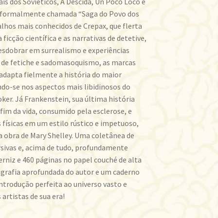
ís dos Soviéticos, A Descida, Un Poco Loco e
informalmente chamada “Saga do Povo dos
lhos mais conhecidos de Crepax, que flerta
icção científica e as narrativas de detetive,
esdobrar em surrealismo e experiências
as de fetiche e sadomasoquismo, as marcas
 adapta fielmente a história do maior
ndo-se nos aspectos mais libidinosos do
ker. Já Frankenstein, sua última história
fim da vida, consumido pela esclerose, e
 físicas em um estilo rústico e impetuoso,
 obra de Mary Shelley. Uma coletânea de
ersivas e, acima de tudo, profundamente
erniz e 460 páginas no papel couché de alta
ografia aprofundada do autor e um caderno
introdução perfeita ao universo vasto e
artistas de sua era!