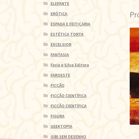
ELEFANTE
Pr
ERÓTICA
ESPADA E FEITIÇARIA
ESTÉTICA TORTA
EXCELSIOR
FANTASIA
Faria e Silva Editora
FAROESTE
FICÇÃO
FICÇÃO CIENTÍFICA
FICÇÃO CIENTÍFICA
FIGURA
GEEKTOPIA
GIBI SEM DESENHO