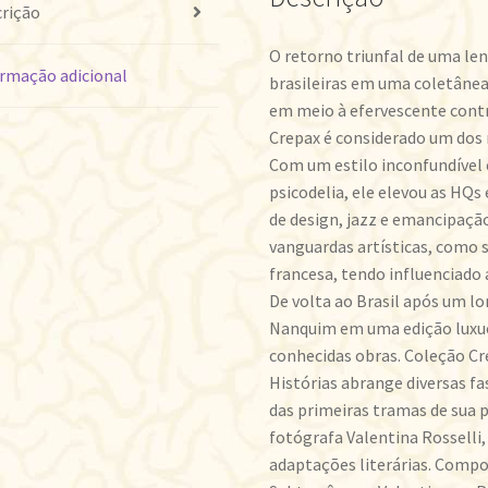
rição
O retorno triunfal de uma le
rmação adicional
brasileiras em uma coletânea 
em meio à efervescente contr
Crepax é considerado um dos
Com um estilo inconfundível
psicodelia, ele elevou as HQs
de design, jazz e emancipaçã
vanguardas artísticas, como 
francesa, tendo influenciado 
De volta ao Brasil após um lo
Nanquim em uma edição luxuo
conhecidas obras. Coleção Cr
Histórias abrange diversas fa
das primeiras tramas de sua
fotógrafa Valentina Rosselli
adaptações literárias. Compo