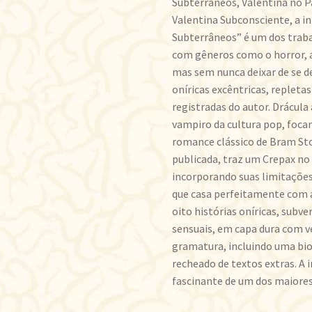
Subterrâneos, Valentina no Pa
Valentina Subconsciente, a 
Subterrâneos” é um dos traba
com gêneros como o horror, a f
mas sem nunca deixar de se d
oníricas excêntricas, replet
registradas do autor. Drácula
vampiro da cultura pop, foca
romance clássico de Bram Sto
publicada, traz um Crepax no 
incorporando suas limitações
que casa perfeitamente com a
oito histórias oníricas, subv
sensuais, em capa dura com v
gramatura, incluindo uma bi
recheado de textos extras. A 
fascinante de um dos maiores 