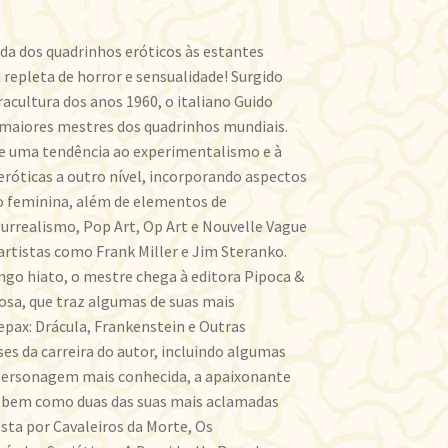
nda dos quadrinhos eróticos às estantes
repleta de horror e sensualidade! Surgido
acultura dos anos 1960, o italiano Guido
 maiores mestres dos quadrinhos mundiais.
 e uma tendência ao experimentalismo e à
 eróticas a outro nível, incorporando aspectos
o feminina, além de elementos de
surrealismo, Pop Art, Op Art e Nouvelle Vague
artistas como Frank Miller e Jim Steranko.
ngo hiato, o mestre chega à editora Pipoca &
sa, que traz algumas de suas mais
epax: Drácula, Frankenstein e Outras
ses da carreira do autor, incluindo algumas
 personagem mais conhecida, a apaixonante
, bem como duas das suas mais aclamadas
sta por Cavaleiros da Morte, Os