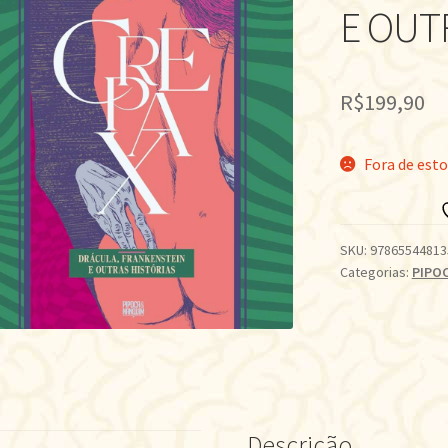
E OUT
R$
199,90
Fora de est
SKU:
97865544813
Categorias:
PIPO
Descrição