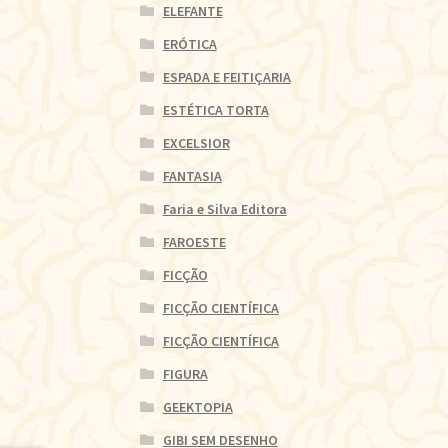
ELEFANTE
ERÓTICA
ESPADA E FEITIÇARIA
ESTÉTICA TORTA
EXCELSIOR
FANTASIA
Faria e Silva Editora
FAROESTE
FICÇÃO
FICÇÃO CIENTÍFICA
FICÇÃO CIENTÍFICA
FIGURA
GEEKTOPIA
GIBI SEM DESENHO