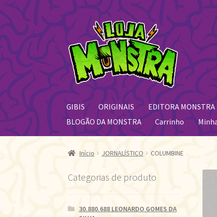
Pular
Pular
para
para
navegação
o
conteúdo
GIBIS
ORIGINAIS
EDITORA MONSTRA
BLOGÃO DA MONSTRA
Carrinho
Minh
Início
JORNALÍSTICO
COLUMBINE
Categorias de produto
30.880.688 LEONARDO GOMES DA