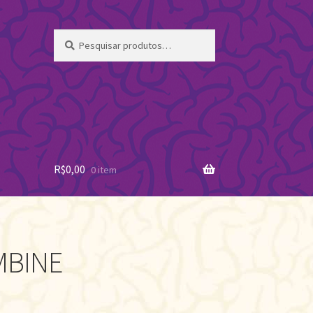
Pesquisar
Pesquisar
por:
R$
0,00
0 item
MBINE