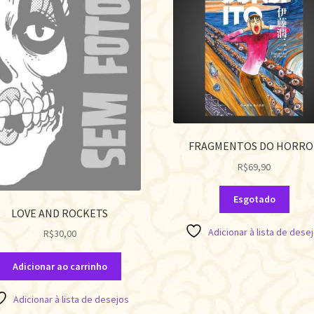
FRAGMENTOS DO HORRO
R$
69,90
Esgotado
LOVE AND ROCKETS
Adicionar à lista de dese
R$
30,00
Adicionar ao carrinho
Adicionar à lista de desejos