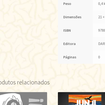
Peso
0,4 
Dimensões
21 ×
ISBN
978
Editora
DAR
Páginas
0
odutos relacionados