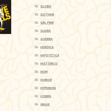
GLOBO
GOTHAM
GRL PWR
GUARÁ
GUERRA
HERÓICA
HIPOTÉTICA
HISTÓRICO
HQM
HUMOR
HYPERION
ICEBRG
IMAGE