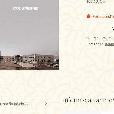
R$
69,90
Fora de est
SKU:
97885945415
Categorias:
DARK
Informação adicio
rmação adicional