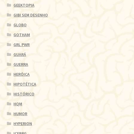
GEEKTOPIA
GIBI SEM DESENHO
GLOBO
GOTHAM
GRL PWR
GUARÁ
GUERRA
HERÓICA
HIPOTÉTICA
HISTÓRICO
HQM
HUMOR
HYPERION
ICEBRG