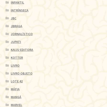
INFANTIL
INTRÍNSECA
JBC
JBRAGA
JORNALÍSTICO
JUPATI
KAIJU EDITORA
KOTTER
LIVRO
LIVRO OBJETO
LOTE 42
MÁFIA
MANGÁ
MARVEL