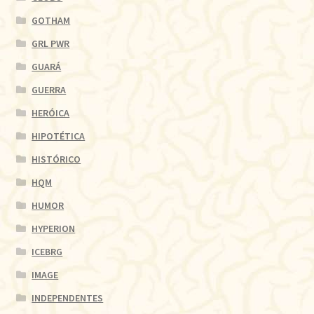
GOTHAM
GRL PWR
GUARÁ
GUERRA
HERÓICA
HIPOTÉTICA
HISTÓRICO
HQM
HUMOR
HYPERION
ICEBRG
IMAGE
INDEPENDENTES