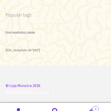
Popular tags
blog
quadrinhos
review
[hfe_template id='850']
© Loja Monstra 2026
Built with WooCommerce
.
0