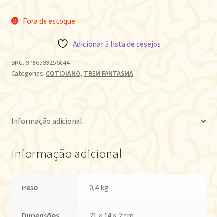
Fora de estoque
Adicionar à lista de desejos
SKU:
9786599256844
Categorias:
COTIDIANO
,
TREM FANTASMA
Informação adicional
Informação adicional
Peso
0,4 kg
Dimensões
21 × 14 × 2 cm