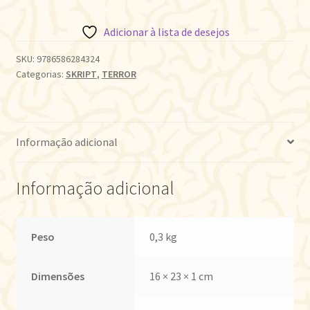
AO
REINO
Adicionar à lista de desejos
DAS
SOMBRAS
SKU:
9786586284324
Categorias:
SKRIPT
,
TERROR
quantidade
Informação adicional
Informação adicional
Peso
0,3 kg
Dimensões
16 × 23 × 1 cm