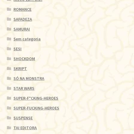
ROMANCE
SAFADEZA
SAMURAI
Sem categoria
SESI
SHOCKDOM
SKRIPT
SÓ NA MONSTRA
STAR WARS
SUPER-F*CKING-HEROES
SUPER-FUCKING-HEROES
SUSPENSE
TAI EDITORA