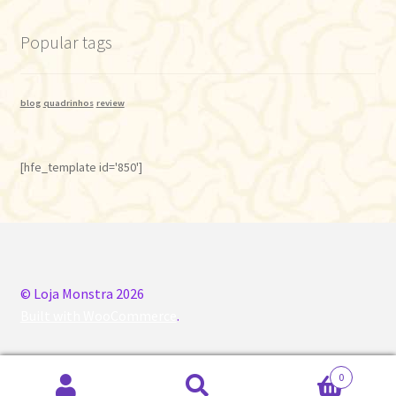
Popular tags
blog
quadrinhos
review
[hfe_template id='850']
© Loja Monstra 2026
Built with WooCommerce
.
0