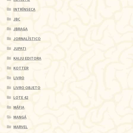
INTRÍNSECA
JBC
JBRAGA
JORNALÍSTICO
JUPATI
KAIJU EDITORA
KOTTER
LIVRO
LIVRO OBJETO
LOTE 42
MÁFIA
MANGÁ
MARVEL