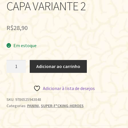
CAPA VARIANTE 2
R$
28,90
Em estoque
DEADPOOL/BATMAN
Adicionar ao carrinho
-
CAPA
VARIANTE
Adicionar à lista de desejos
2
quantidade
SKU:
9786525943848
Categorias:
PANINI
,
SUPER-F*CKING-HEROES