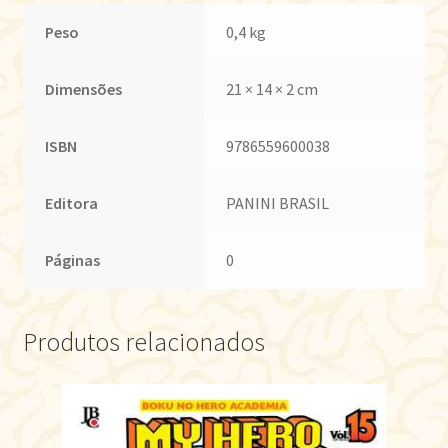
Peso
0,4 kg
Dimensões
21 × 14 × 2 cm
ISBN
9786559600038
Editora
PANINI BRASIL
Páginas
0
Produtos relacionados