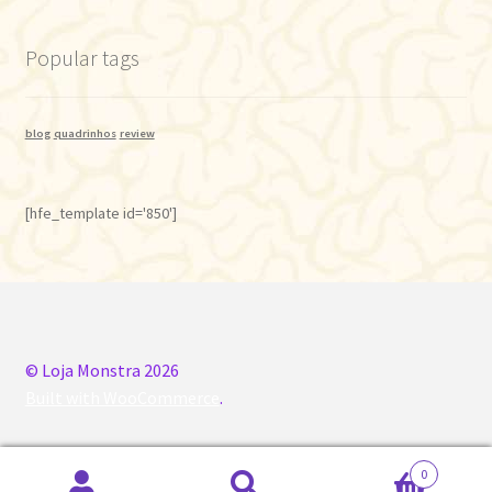
Popular tags
blog
quadrinhos
review
[hfe_template id='850']
© Loja Monstra 2026
Built with WooCommerce
.
0