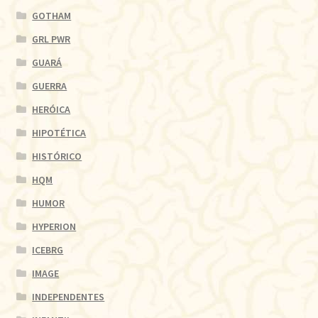
GOTHAM
GRL PWR
GUARÁ
GUERRA
HERÓICA
HIPOTÉTICA
HISTÓRICO
HQM
HUMOR
HYPERION
ICEBRG
IMAGE
INDEPENDENTES