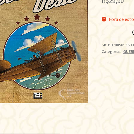
R$
29,90
Fora de est
SKU:
97885895600
Categorias:
GUER