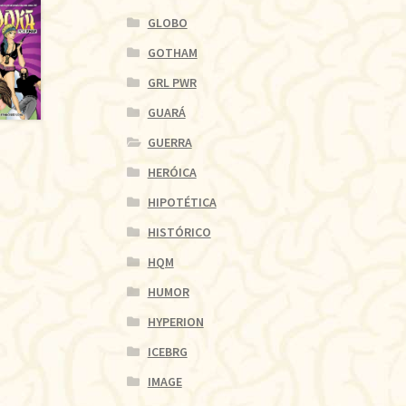
GLOBO
GOTHAM
GRL PWR
GUARÁ
GUERRA
HERÓICA
HIPOTÉTICA
HISTÓRICO
HQM
HUMOR
HYPERION
ICEBRG
IMAGE