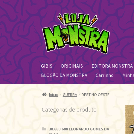
Pular
Pular
para
para
navegação
o
conteúdo
GIBIS
ORIGINAIS
EDITORA MONSTRA
BLOGÃO DA MONSTRA
Carrinho
Minh
Início
GUERRA
DESTINO OESTE
Categorias de produto
30.880.688 LEONARDO GOMES DA