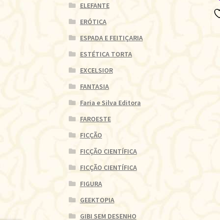
ELEFANTE
ERÓTICA
ESPADA E FEITIÇARIA
ESTÉTICA TORTA
EXCELSIOR
FANTASIA
Faria e Silva Editora
FAROESTE
FICÇÃO
FICÇÃO CIENTÍFICA
FICÇÃO CIENTÍFICA
FIGURA
GEEKTOPIA
GIBI SEM DESENHO