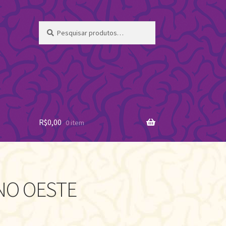
Pesquisar
Pesquisar
por:
R$
0,00
0 item
NO OESTE