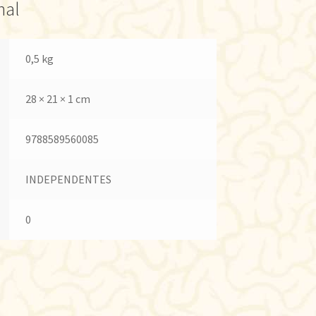
nal
0,5 kg
28 × 21 × 1 cm
9788589560085
INDEPENDENTES
0