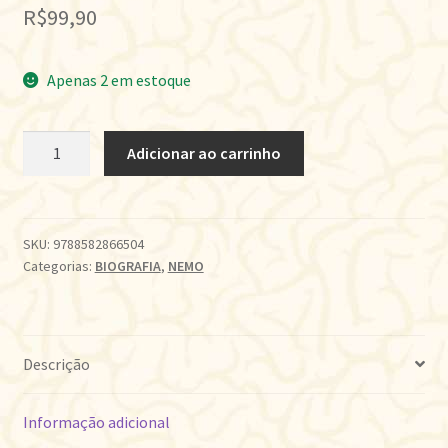
R$
99,90
Apenas 2 em estoque
DOCE
Adicionar ao carrinho
AMARGO
quantidade
SKU:
9788582866504
Categorias:
BIOGRAFIA
,
NEMO
Descrição
Informação adicional