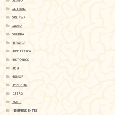
GLOBO
GOTHAM
GRL PWR
GUARÁ
GUERRA
HERÓICA
HIPOTÉTICA
HISTÓRICO
HQM
HUMOR
HYPERION
ICEBRG
IMAGE
INDEPENDENTES