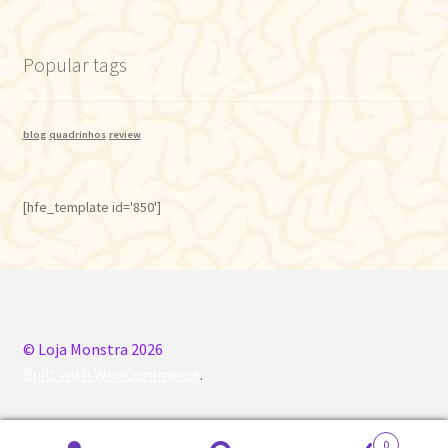
Popular tags
blog
quadrinhos
review
[hfe_template id='850']
© Loja Monstra 2026
Built with WooCommerce
.
0