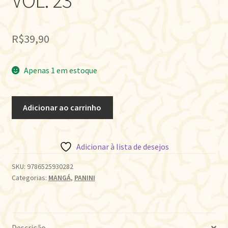
VOL. 23
R$
39,90
Apenas 1 em estoque
DRAGON
Adicionar ao carrinho
BALL
SUPER
•
Adicionar à lista de desejos
VOL.
23
SKU:
9786525930282
Categorias:
MANGÁ
,
PANINI
quantidade
Descrição