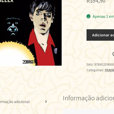
R$
94,90
Apenas 1 em
DYLAN
Adicionar a
DOG:
KILLEX
quantidade
SKU:
97865259000
Categorias:
PANIN
Informação adicio
rmação adicional