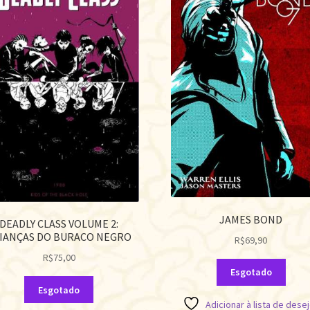
JAMES BOND
DEADLY CLASS VOLUME 2:
IANÇAS DO BURACO NEGRO
R$
69,90
R$
75,00
Esgotado
Esgotado
Adicionar à lista de dese