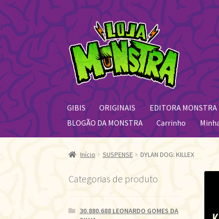
Pular
Pular
para
para
navegação
o
conteúdo
GIBIS
ORIGINAIS
EDITORA MONSTRA
BLOGÃO DA MONSTRA
Carrinho
Minh
Início
SUSPENSE
DYLAN DOG: KILLEX
Categorias de produto
30.880.688 LEONARDO GOMES DA