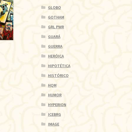
GLOBO
GOTHAM
GRL PWR
GUARÁ
GUERRA
HERÓICA
HIPOTÉTICA
HISTÓRICO
HQM
HUMOR
HYPERION
ICEBRG
IMAGE