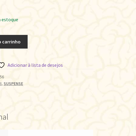
 estoque
o carrinho
Adicionar à lista de desejos
56
I
,
SUSPENSE
nal