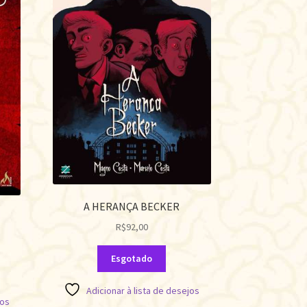
A HERANÇA BECKER
R$
92,00
Esgotado
Adicionar à lista de desejos
jos