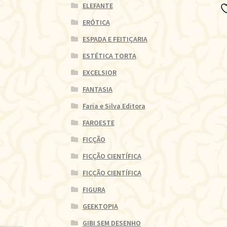
ELEFANTE
ERÓTICA
ESPADA E FEITIÇARIA
ESTÉTICA TORTA
EXCELSIOR
FANTASIA
Faria e Silva Editora
FAROESTE
FICÇÃO
FICÇÃO CIENTÍFICA
FICÇÃO CIENTÍFICA
FIGURA
GEEKTOPIA
GIBI SEM DESENHO