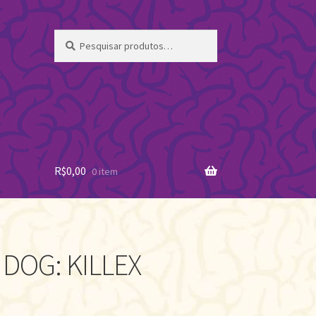
Pesquisar
Pesquisar
por:
R$
0,00
0 item
 DOG: KILLEX