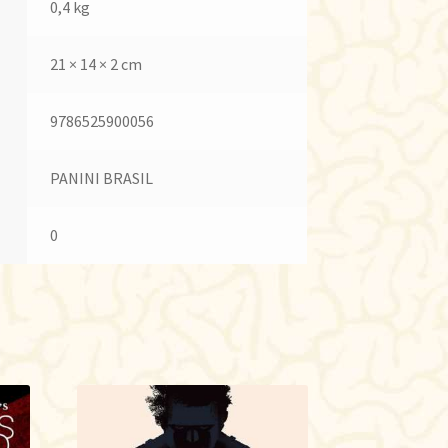
0,4 kg
21 × 14 × 2 cm
9786525900056
PANINI BRASIL
0