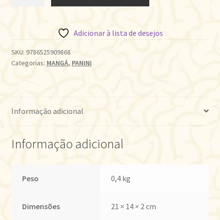
SAMURAI
•
VOL.03
Adicionar à lista de desejos
quantidade
SKU:
9786525909868
Categorias:
MANGÁ
,
PANINI
Informação adicional
Informação adicional
Peso
0,4 kg
Dimensões
21 × 14 × 2 cm