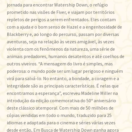
jornada para encontrar Watership Down, o refúgio
prometido nas visões de Fiver, e viajam por territórios
repletos de perigos a serem enfrentados. Eles contam
com a ajuda e o bom senso de Hazel e a engenhosidade de
Blackberry e, ao longo do percurso, passam por diversas
aventuras, seja na relação às vezes amigável, às vezes
violenta com os fenômenos da natureza, uma série de
animais predadores, humanos desatentos e até coelhos de
outros viveiros. “A mensagem do livro é simples, mas
poderosa: o mundo pode ser um lugar perigoso e ninguém
virá para salvá-lo. No entanto, a bondade, a coragem e a
integridade são as principais características. É nelas que
encontramos a esperança”, escreveu Madeline Miller na
introdução da edição comemorativa do 50º aniversário
deste clássico atemporal. Com mais de 50 milhões de
cópias vendidas em todo o mundo, traduzido para 25
idiomas e adaptada para o cinema e séries várias vezes
desde então, Em Busca de Watership Down ganha agora