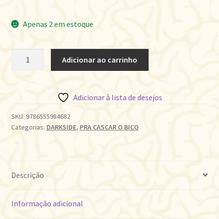
Apenas 2 em estoque
EM
Adicionar ao carrinho
BUSCA
DE
WATERSHIP
Adicionar à lista de desejos
DOWN
quantidade
SKU:
9786555984682
Categorias:
DARKSIDE
,
PRA CASCAR O BICO
Descrição
Informação adicional