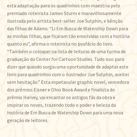
esta adaptação para os quadrinhos com maestria pelo
premiado roteirista James Sturm e maravilhosamente
ilustrada pelo artista best-seller Joe Sutphin, e bênção
das filhas de Adams. “Li Em Busca de Watership Down para
as minhas filhas, que ficaram tão envolvidas com a história
quanto eu”, afirma o roteirista no posfácio do livro.
“Também o coloquei na lista de leituras de uma turma de
graduação do Center for Cartoon Studies. Tudo isso para
dizer que quando surgiu uma oportunidade de adaptar este
livro para quadrinhos com o ilustrador Joe Sutphin, aceitei
sem hesitação.” Esta espetacular graphic novel, vencedora
dos prêmios Eisner e Ohio Book Award e finalista do
prêmio Harvey, vai encantar os antigos fãs da obra e
inspirar os novos, trazendo todo o poder e beleza da
história de Em Busca de Watership Down para uma nova
geração de leitores.