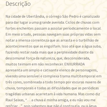
Descrição
Na cidade de Uberlândia, o córrego São Pedro é canalizado
para dar lugar a uma grande avenida. Ciclos de chuvas com
fortes enchentes passam a assolar periodicamente o local.
Em meio a tudo, pessoas navegam suas próprias vidas sem
notar a imensa correnteza que as arrasta e o turbilhão de
acontecimentos que as engolfam. Isso até que a água suba,
fazendo restar nada mais que a perplexidade diante da
descomunal força da natureza, que, desconsiderada,
muitos teimam em não reconhecer. ENXURRADA
apresenta um amplo e cativante elenco de personagens,
vivendo uma sensível e complexa trama multitemporal em
três cores, sombreada a todo tempo por escuras nuvens de
chuva, temporais e todas as dificuldades que as periódicas
tragédias urbanas acarretam à vida humana. Mas como diz
Raul Seixas, “… a chuva é minha amiga, e eu não vou me
resfriar…”, pois sabemos que não é contra ela, ou a água,