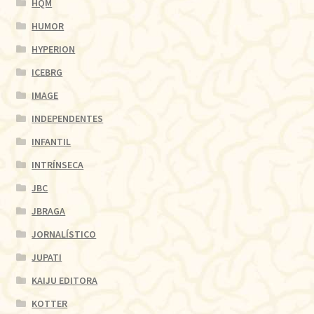
HQM
HUMOR
HYPERION
ICEBRG
IMAGE
INDEPENDENTES
INFANTIL
INTRÍNSECA
JBC
JBRAGA
JORNALÍSTICO
JUPATI
KAIJU EDITORA
KOTTER