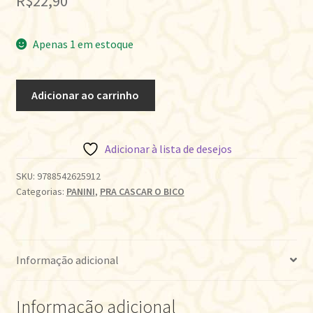
R$
22,90
Apenas 1 em estoque
GRANBLUE
Adicionar ao carrinho
FANTASY
•
3
Adicionar à lista de desejos
quantidade
SKU:
9788542625912
Categorias:
PANINI
,
PRA CASCAR O BICO
Informação adicional
Informação adicional