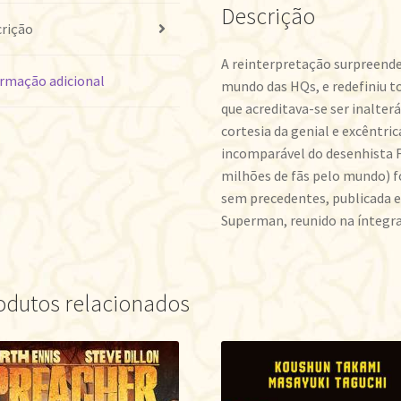
Descrição
rição
A reinterpretação surpreend
rmação adicional
mundo das HQs, e redefiniu t
que acreditava-se ser inalter
cortesia da genial e excêntri
incomparável do desenhista F
milhões de fãs pelo mundo)
sem precedentes, publicada e
Superman, reunido na íntegra
odutos relacionados