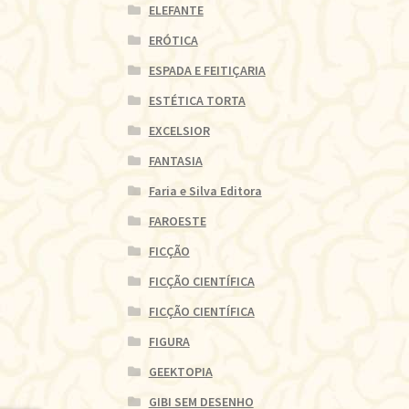
ELEFANTE
ERÓTICA
ESPADA E FEITIÇARIA
ESTÉTICA TORTA
EXCELSIOR
FANTASIA
Faria e Silva Editora
FAROESTE
FICÇÃO
FICÇÃO CIENTÍFICA
FICÇÃO CIENTÍFICA
FIGURA
GEEKTOPIA
GIBI SEM DESENHO