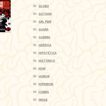
GLOBO
GOTHAM
GRL PWR
GUARÁ
GUERRA
HERÓICA
HIPOTÉTICA
HISTÓRICO
HQM
HUMOR
HYPERION
ICEBRG
IMAGE