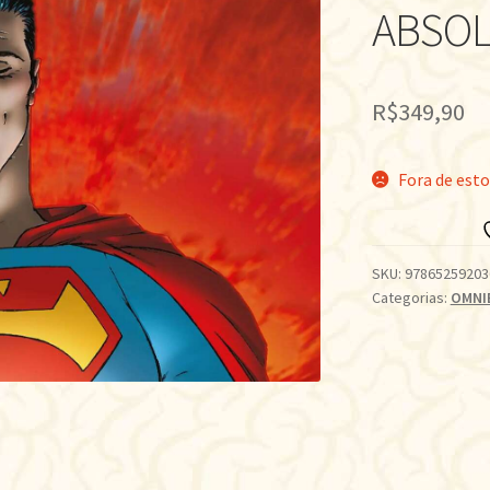
ABSO
R$
349,90
Fora de est
SKU:
97865259203
Categorias:
OMNI