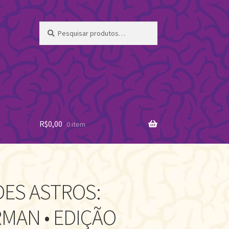
Pesquisar
Pesquisar
por:
R$
0,00
0 item
ES ASTROS:
MAN • EDIÇÃO