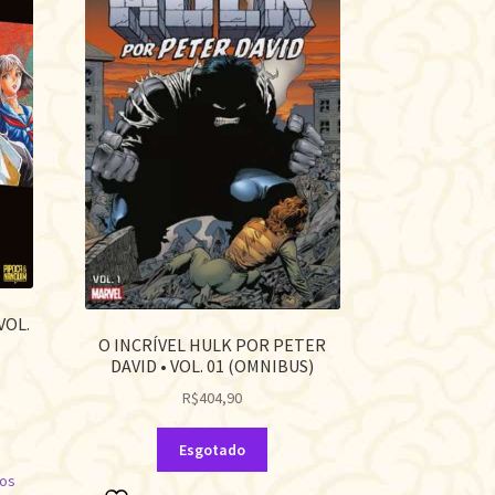
VOL.
O INCRÍVEL HULK POR PETER
DAVID • VOL. 01 (OMNIBUS)
R$
404,90
Esgotado
jos