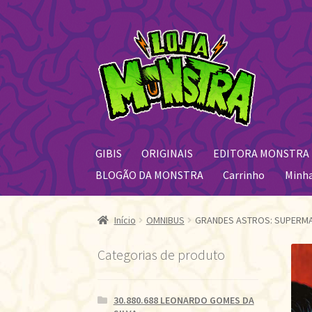
Pular
Pular
para
para
navegação
o
conteúdo
GIBIS
ORIGINAIS
EDITORA MONSTRA
BLOGÃO DA MONSTRA
Carrinho
Minh
Início
OMNIBUS
GRANDES ASTROS: SUPERMA
Categorias de produto
30.880.688 LEONARDO GOMES DA