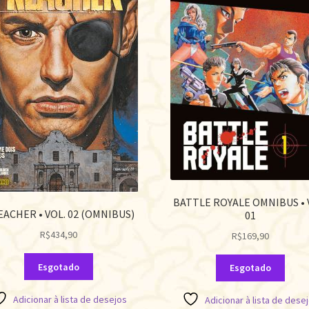
BATTLE ROYALE OMNIBUS • 
ACHER • VOL. 02 (OMNIBUS)
01
R$
434,90
R$
169,90
Esgotado
Esgotado
Adicionar à lista de desejos
Adicionar à lista de dese