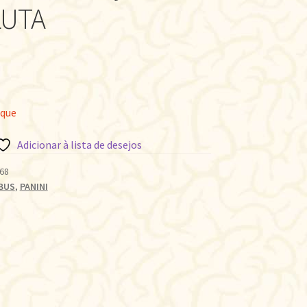
LUTA
oque
Adicionar à lista de desejos
68
BUS
,
PANINI