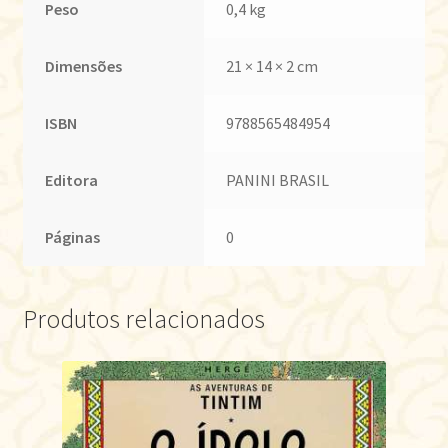
Peso
0,4 kg
Dimensões
21 × 14 × 2 cm
ISBN
9788565484954
Editora
PANINI BRASIL
Páginas
0
Produtos relacionados