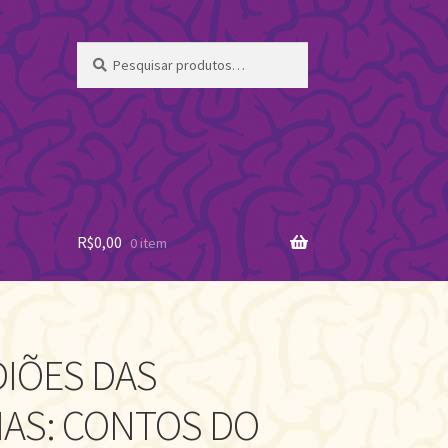
Pesquisar
Pesquisar
por:
R$
0,00
0 item
IÕES DAS
IAS: CONTOS DO