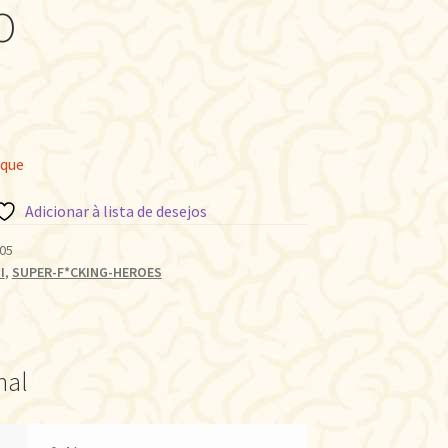
O
oque
Adicionar à lista de desejos
05
I
,
SUPER-F*CKING-HEROES
nal