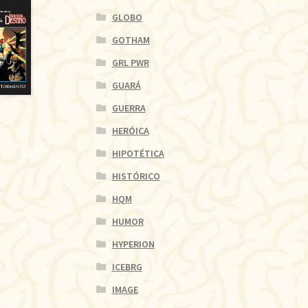
GLOBO
GOTHAM
GRL PWR
GUARÁ
GUERRA
HERÓICA
HIPOTÉTICA
HISTÓRICO
HQM
HUMOR
HYPERION
ICEBRG
IMAGE