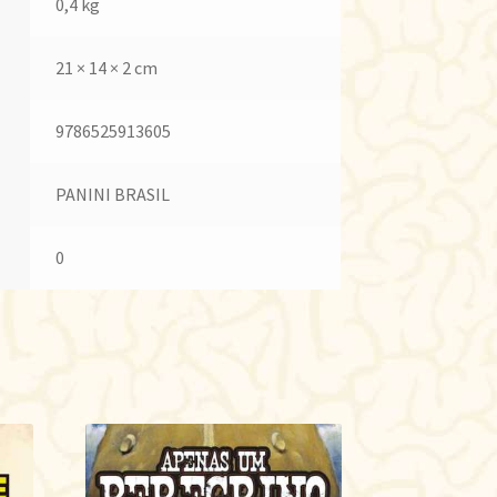
0,4 kg
21 × 14 × 2 cm
9786525913605
PANINI BRASIL
0