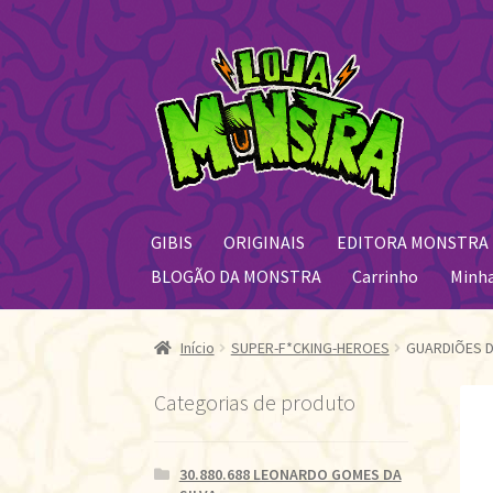
Pular
Pular
para
para
navegação
o
conteúdo
GIBIS
ORIGINAIS
EDITORA MONSTRA
BLOGÃO DA MONSTRA
Carrinho
Minh
Início
SUPER-F*CKING-HEROES
GUARDIÕES 
Categorias de produto
30.880.688 LEONARDO GOMES DA