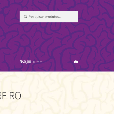
Pesquisar
Pesquisar
por:
R$
0,00
0 item
EIRO