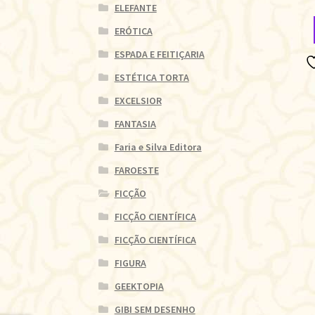
ELEFANTE
ERÓTICA
ESPADA E FEITIÇARIA
ESTÉTICA TORTA
EXCELSIOR
FANTASIA
Faria e Silva Editora
FAROESTE
FICÇÃO
FICÇÃO CIENTÍFICA
FICÇÃO CIENTÍFICA
FIGURA
GEEKTOPIA
GIBI SEM DESENHO