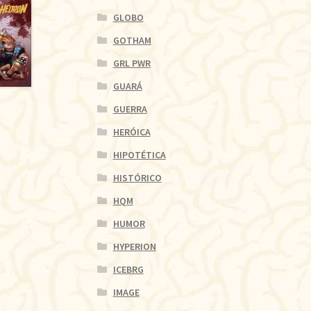
GLOBO
GOTHAM
GRL PWR
GUARÁ
GUERRA
HERÓICA
HIPOTÉTICA
HISTÓRICO
HQM
HUMOR
HYPERION
ICEBRG
IMAGE