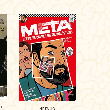
O
META HQ