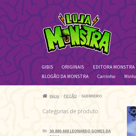
Pular
Pular
para
para
navegação
o
conteúdo
GIBIS
ORIGINAIS
EDITORA MONSTRA
BLOGÃO DA MONSTRA
Carrinho
Minh
Início
FICÇÃO
GUERREIRO
Categorias de produto
30.880.688 LEONARDO GOMES DA