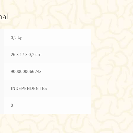
nal
0,2 kg
26 × 17 × 0,2 cm
9000000066243
INDEPENDENTES
0