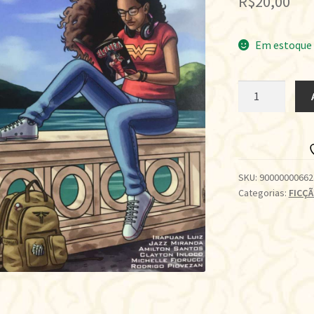
R$
20,00
Em estoque
GUERREIRO
quantidade
SKU:
90000000662
Categorias:
FICÇ