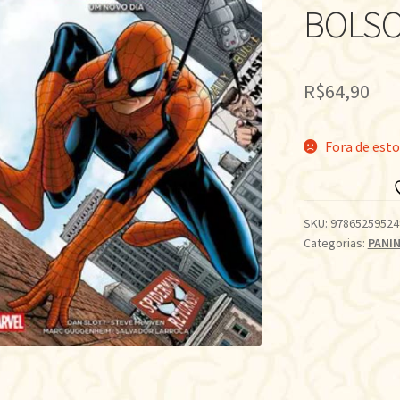
BOLSO
R$
64,90
Fora de est
SKU:
97865259524
Categorias:
PANIN