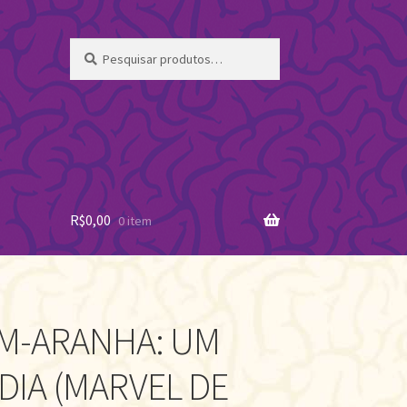
Pesquisar
Pesquisar
por:
R$
0,00
0 item
M-ARANHA: UM
DIA (MARVEL DE