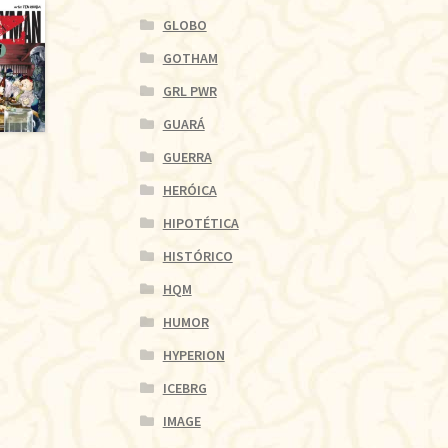
GLOBO
GOTHAM
GRL PWR
GUARÁ
GUERRA
HERÓICA
HIPOTÉTICA
HISTÓRICO
HQM
HUMOR
HYPERION
ICEBRG
IMAGE