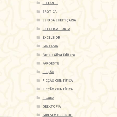
ELEFANTE
ERÓTICA
ESPADA E FEITIÇARIA
ESTÉTICA TORTA
EXCELSIOR
FANTASIA
Faria e Silva Editora
FAROESTE
FICÇÃO
FICÇÃO CIENTÍFICA
FICÇÃO CIENTÍFICA
FIGURA
GEEKTOPIA
GIBI SEM DESENHO