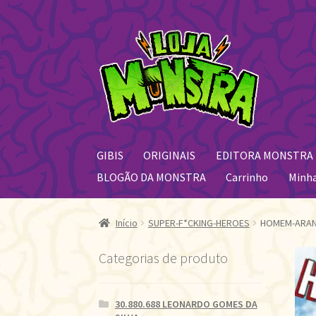
Pular
Pular
para
para
navegação
o
conteúdo
GIBIS
ORIGINAIS
EDITORA MONSTRA
BLOGÃO DA MONSTRA
Carrinho
Minh
Início
SUPER-F*CKING-HEROES
HOMEM-ARANH
Categorias de produto
30.880.688 LEONARDO GOMES DA