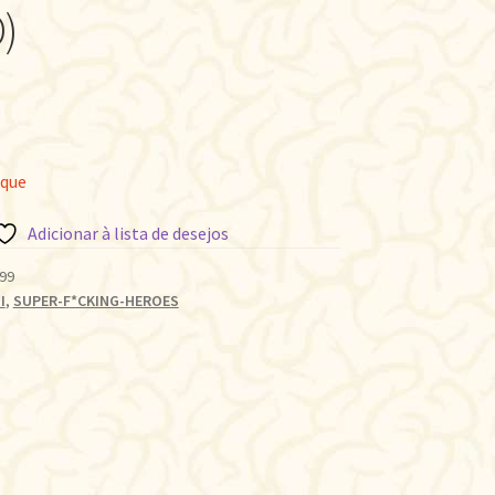
)
oque
Adicionar à lista de desejos
99
I
,
SUPER-F*CKING-HEROES