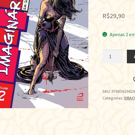
R$
29,90
Apenas 2 em
IMAGINÁRIOS
EM
QUADRINHOS
•
2
quantidade
SKU:
97885629429
Categorias:
DRAC