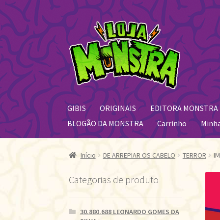
Pular
Pular
para
para
navegação
o
conteúdo
GIBIS
ORIGINAIS
EDITORA MONSTRA
BLOGÃO DA MONSTRA
Carrinho
Minh
Início
DE ARREPIAR OS CABELO
TERROR
I
Categorias de produto
30.880.688 LEONARDO GOMES DA