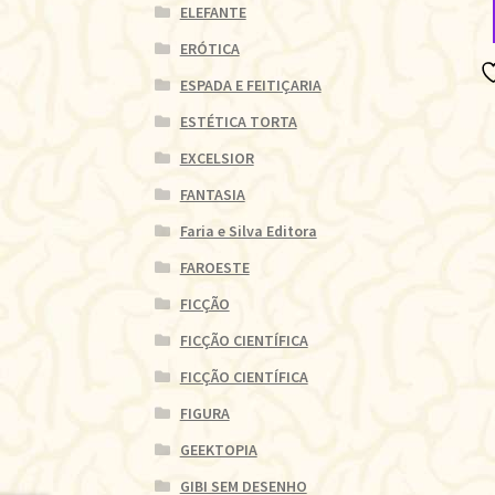
ELEFANTE
ERÓTICA
ESPADA E FEITIÇARIA
ESTÉTICA TORTA
EXCELSIOR
FANTASIA
Faria e Silva Editora
FAROESTE
FICÇÃO
FICÇÃO CIENTÍFICA
FICÇÃO CIENTÍFICA
FIGURA
GEEKTOPIA
GIBI SEM DESENHO