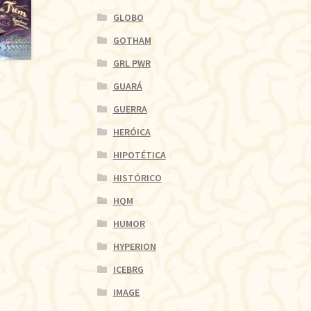
GLOBO
GOTHAM
GRL PWR
GUARÁ
GUERRA
HERÓICA
HIPOTÉTICA
HISTÓRICO
HQM
HUMOR
HYPERION
ICEBRG
IMAGE