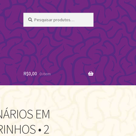
Pesquisar
Pesquisar
por:
R$
0,00
0 item
NÁRIOS EM
INHOS • 2