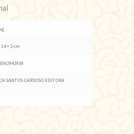
nal
 kg
× 14 × 2 cm
8562942938
CK SANTOS CARDOSO EDITORA