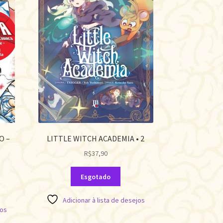
O –
LITTLE WITCH ACADEMIA • 2
R$
37,90
Esgotado
Adicionar à lista de desejos
jos