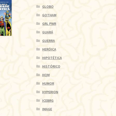
GLOBO
GOTHAM
GRL PWR
GUARÁ
GUERRA
HERÓICA
HIPOTÉTICA
HISTÓRICO
HQM
HUMOR
HYPERION
ICEBRG
IMAGE