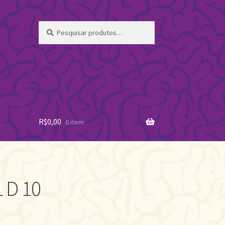
Pesquisar
Pesquisar
por:
R$
0,00
0 item
L D 10