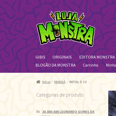
Pular
Pular
para
para
navegação
o
conteúdo
GIBIS
ORIGINAIS
EDITORA MONSTRA
BLOGÃO DA MONSTRA
Carrinho
Minh
Início
MANGÁ
INITIAL D 10
Categorias de produto
30.880.688 LEONARDO GOMES DA