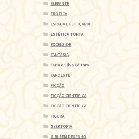
ELEFANTE
ERÓTICA
ESPADA E FEITIÇARIA
ESTÉTICA TORTA
EXCELSIOR
FANTASIA
Faria e Silva Editora
FAROESTE
FICÇÃO
FICÇÃO CIENTÍFICA
FICÇÃO CIENTÍFICA
FIGURA
GEEKTOPIA
GIBI SEM DESENHO