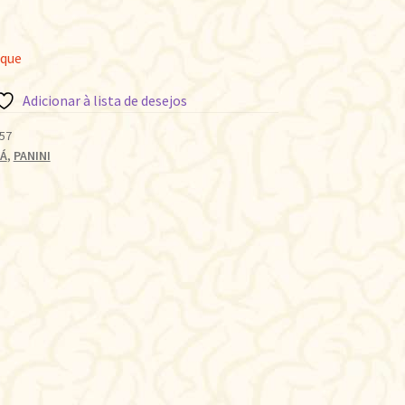
oque
Adicionar à lista de desejos
57
Á
,
PANINI