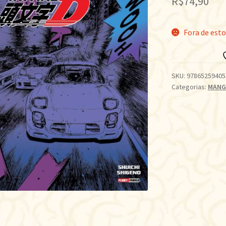
R$
74,90
Fora de est
SKU:
97865259405
Categorias:
MANG