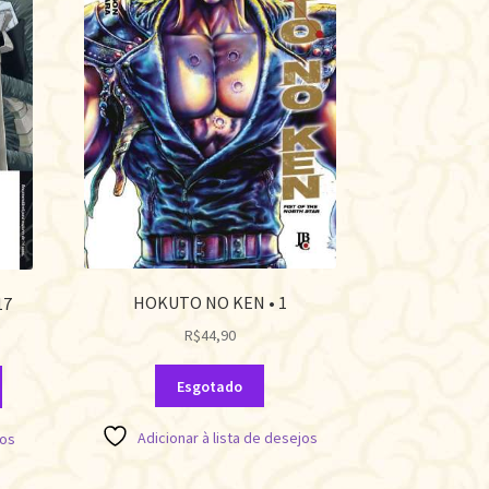
HOKUTO NO KEN • 1
17
R$
44,90
Esgotado
Adicionar à lista de desejos
jos