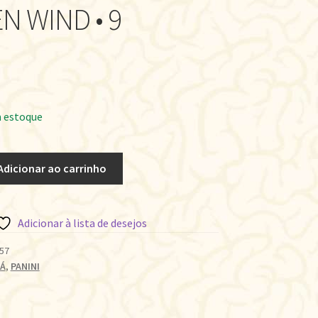
N WIND • 9
 estoque
Adicionar ao carrinho
Adicionar à lista de desejos
57
Á
,
PANINI