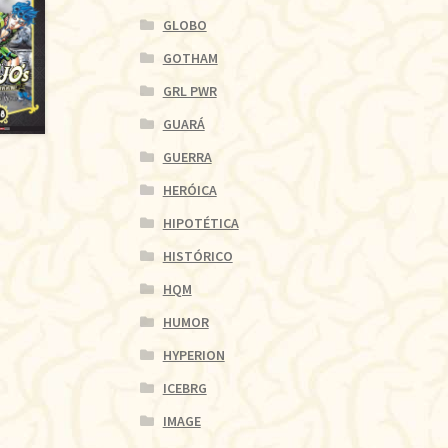
GLOBO
GOTHAM
GRL PWR
GUARÁ
GUERRA
HERÓICA
HIPOTÉTICA
HISTÓRICO
HQM
HUMOR
HYPERION
ICEBRG
IMAGE