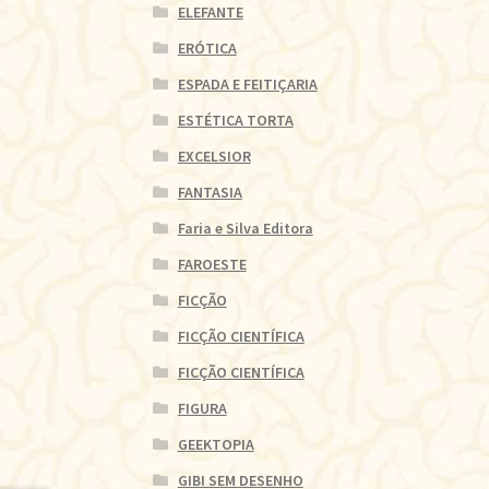
ELEFANTE
ERÓTICA
ESPADA E FEITIÇARIA
ESTÉTICA TORTA
EXCELSIOR
FANTASIA
Faria e Silva Editora
FAROESTE
FICÇÃO
FICÇÃO CIENTÍFICA
FICÇÃO CIENTÍFICA
FIGURA
GEEKTOPIA
GIBI SEM DESENHO