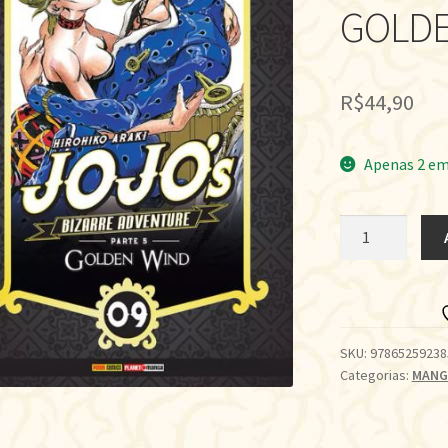
GOLDE
R$
44,90
Apenas 2 em
JOJO'S
BIZARRE
ADVENTURE:
PARTE
5
•
SKU:
97865259238
Categorias:
MANG
GOLDEN
WIND
•