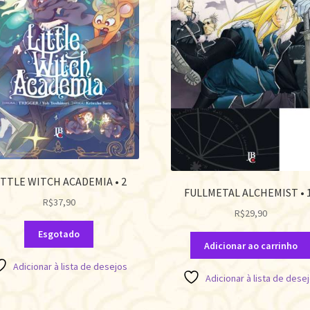
ITTLE WITCH ACADEMIA • 2
FULLMETAL ALCHEMIST • 
R$
37,90
R$
29,90
Esgotado
Adicionar ao carrinho
Adicionar à lista de desejos
Adicionar à lista de dese