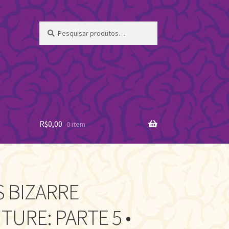
Pesquisar
Pesquisar
por:
R$
0,00
0 item
S BIZARRE
TURE: PARTE 5 •