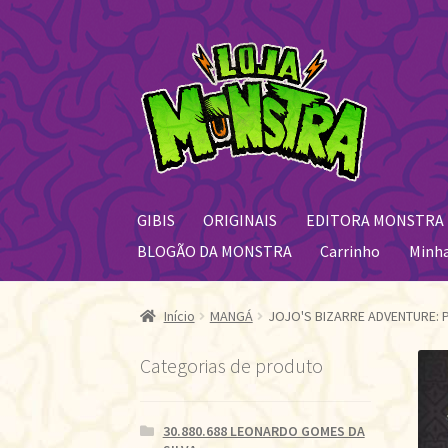
Pular
Pular
para
para
navegação
o
conteúdo
GIBIS
ORIGINAIS
EDITORA MONSTRA
BLOGÃO DA MONSTRA
Carrinho
Minh
Início
MANGÁ
JOJO'S BIZARRE ADVENTURE: P
Categorias de produto
30.880.688 LEONARDO GOMES DA