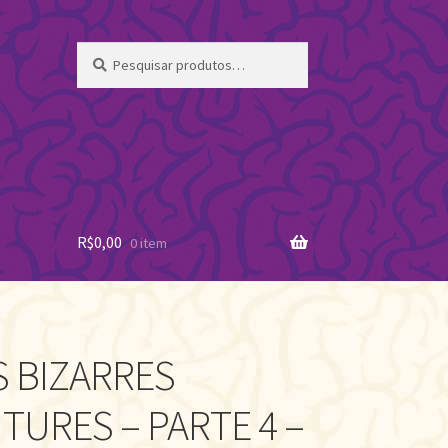
Pesquisar
Pesquisar
por:
R$
0,00
0 item
S BIZARRES
TURES – PARTE 4 –