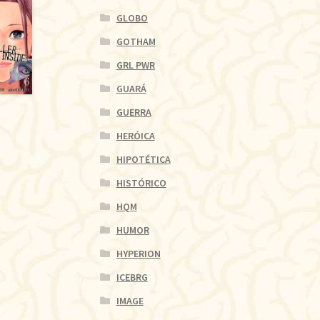
GLOBO
GOTHAM
GRL PWR
GUARÁ
GUERRA
HERÓICA
HIPOTÉTICA
HISTÓRICO
HQM
HUMOR
HYPERION
ICEBRG
IMAGE