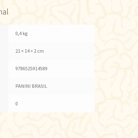
nal
0,4 kg
21 × 14 × 2 cm
9786525914589
PANINI BRASIL
0