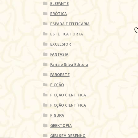
ELEFANTE
ERÓTICA
ESPADA E FEITIÇARIA
ESTÉTICA TORTA
EXCELSIOR
FANTASIA
Faria e Silva Editora
FAROESTE
FICÇÃO
FICÇÃO CIENTÍFICA
FICÇÃO CIENTÍFICA
FIGURA
GEEKTOPIA
GIBI SEM DESENHO