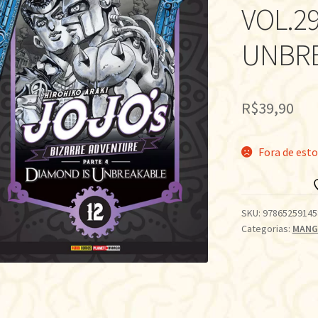
VOL.29
UNBRE
R$
39,90
Fora de est
SKU:
97865259145
Categorias:
MANG