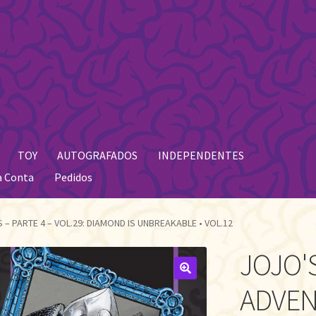
TOY
AUTOGRAFADOS
INDEPENDENTES
a Conta
Pedidos
– PARTE 4 – VOL.29: DIAMOND IS UNBREAKABLE • VOL.12
JOJO'
🔍
ADVEN