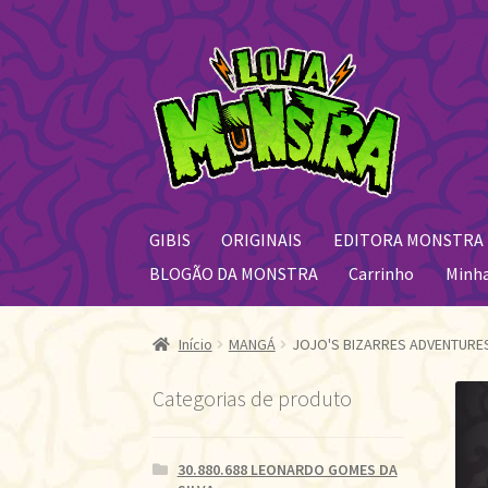
Pular
Pular
para
para
navegação
o
conteúdo
GIBIS
ORIGINAIS
EDITORA MONSTRA
BLOGÃO DA MONSTRA
Carrinho
Minh
Início
MANGÁ
JOJO'S BIZARRES ADVENTURES 
Categorias de produto
30.880.688 LEONARDO GOMES DA