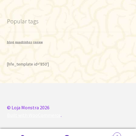
Popular tags
blog
quadrinhos
review
[hfe_template id='850']
© Loja Monstra 2026
Built with WooCommerce
.