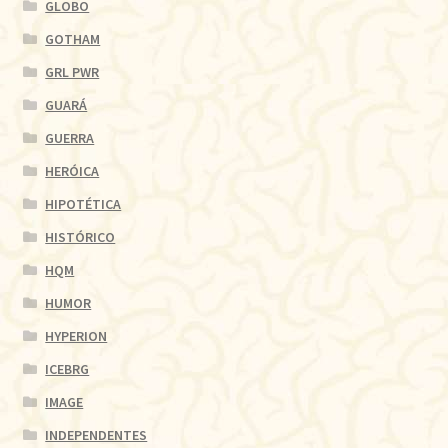
GLOBO
GOTHAM
GRL PWR
GUARÁ
GUERRA
HERÓICA
HIPOTÉTICA
HISTÓRICO
HQM
HUMOR
HYPERION
ICEBRG
IMAGE
INDEPENDENTES