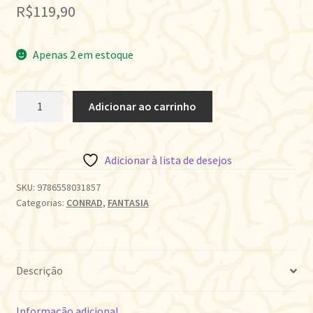
R$
119,90
Apenas 2 em estoque
JUAN
Adicionar ao carrinho
BUSCAMARES
quantidade
Adicionar à lista de desejos
SKU:
9786558031857
Categorias:
CONRAD
,
FANTASIA
Descrição
Informação adicional