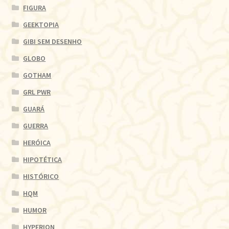
FIGURA
GEEKTOPIA
GIBI SEM DESENHO
GLOBO
GOTHAM
GRL PWR
GUARÁ
GUERRA
HERÓICA
HIPOTÉTICA
HISTÓRICO
HQM
HUMOR
HYPERION