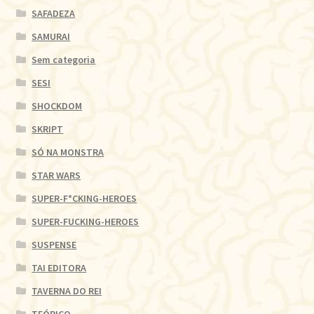
SAFADEZA
SAMURAI
Sem categoria
SESI
SHOCKDOM
SKRIPT
SÓ NA MONSTRA
STAR WARS
SUPER-F*CKING-HEROES
SUPER-FUCKING-HEROES
SUSPENSE
TAI EDITORA
TAVERNA DO REI
TEÓRICO