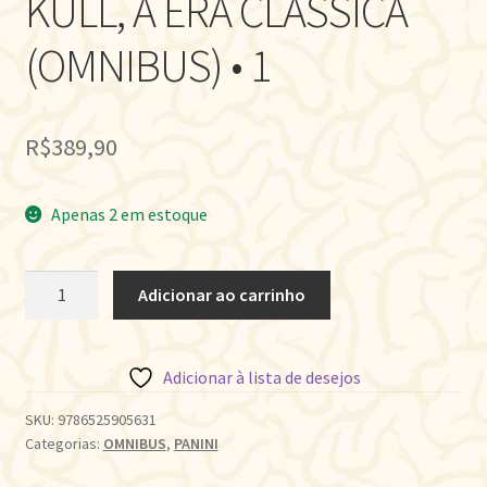
KULL, A ERA CLÁSSICA
(OMNIBUS) • 1
R$
389,90
Apenas 2 em estoque
KULL,
Adicionar ao carrinho
A
ERA
CLÁSSICA
Adicionar à lista de desejos
(OMNIBUS)
•
SKU:
9786525905631
Categorias:
OMNIBUS
,
PANINI
1
quantidade