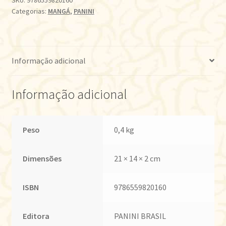
Categorias:
MANGÁ
,
PANINI
•
VOL.02
quantidade
Informação adicional
Informação adicional
Peso
0,4 kg
Dimensões
21 × 14 × 2 cm
ISBN
9786559820160
Editora
PANINI BRASIL