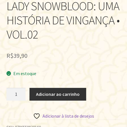
LADY SNOWBLOOD: UMA
HISTÓRIA DE VINGANÇA •
VOL.02
R$
39,90
Em estoque
LADY
Adicionar ao carrinho
SNOWBLOOD:
UMA
HISTÓRIA
Adicionar à lista de desejos
DE
VINGANÇA
SKU:
9786559820160