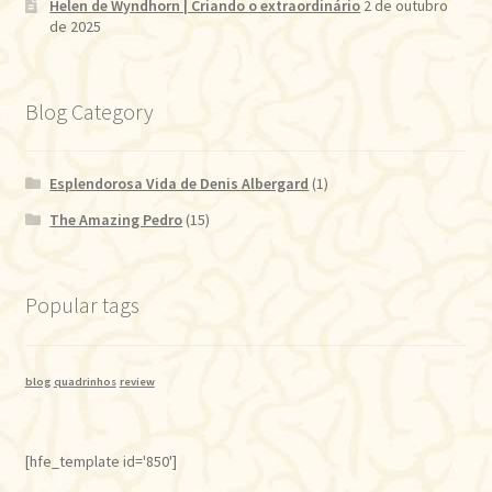
Helen de Wyndhorn | Criando o extraordinário
2 de outubro
de 2025
Blog Category
Esplendorosa Vida de Denis Albergard
(1)
The Amazing Pedro
(15)
Popular tags
blog
quadrinhos
review
[hfe_template id='850']