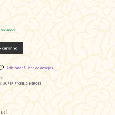
 estoque
o carrinho
Adicionar à lista de desejos
93
I
,
SUPER-F*CKING-HEROES
nal