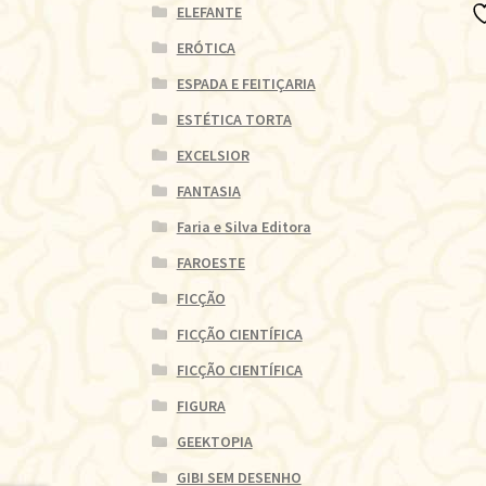
ELEFANTE
ERÓTICA
ESPADA E FEITIÇARIA
ESTÉTICA TORTA
EXCELSIOR
FANTASIA
Faria e Silva Editora
FAROESTE
FICÇÃO
FICÇÃO CIENTÍFICA
FICÇÃO CIENTÍFICA
FIGURA
GEEKTOPIA
GIBI SEM DESENHO