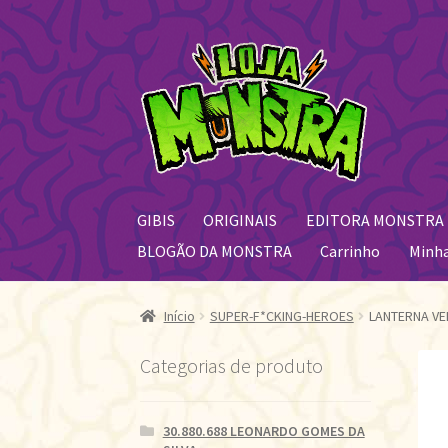
Pular
Pular
para
para
navegação
o
conteúdo
GIBIS
ORIGINAIS
EDITORA MONSTRA
BLOGÃO DA MONSTRA
Carrinho
Minh
Início
SUPER-F*CKING-HEROES
LANTERNA VER
Categorias de produto
30.880.688 LEONARDO GOMES DA