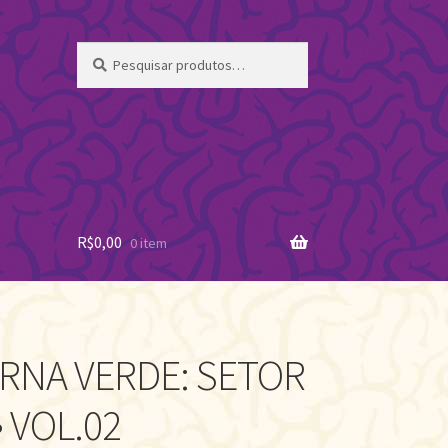
Pesquisar
Pesquisar
por:
R$
0,00
0 item
RNA VERDE: SETOR
• VOL.02