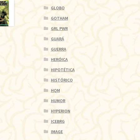
GLOBO
GOTHAM
GRL PWR
GUARÁ
GUERRA
HERÓICA
HIPOTÉTICA
HISTÓRICO
HQM
HUMOR
HYPERION
ICEBRG
IMAGE