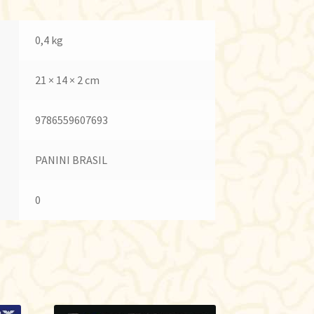
0,4 kg
21 × 14 × 2 cm
9786559607693
PANINI BRASIL
0