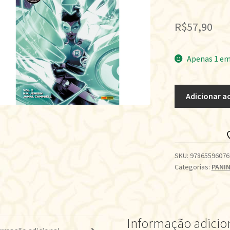
R$
57,90
Apenas 1 em
LANTERNA
Adicionar a
VERDE:
SETOR
FINAL
•
VOL.02
SKU:
97865596076
Categorias:
PANIN
quantidade
Informação adicio