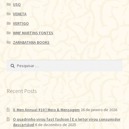
USQ
VENETA
VERTIGO
WMF MARTINS FONTES
ZARABATANA BOOKS
Pesquisar
por:
Recent Posts
X-Men Annual #10 | Meio & Mensagem
26 de janeiro de 2026
O quadrinho virou fast fashion | E o leitor virou consumidor
descartável
6 de dezembro de 2025