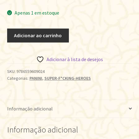
Apenas 1 em estoque
LENDAS
Adicionar ao carrinho
DO
UNIVERSO
DC
Adicionar à lista de desejos
•
OS
SKU:
9786559609024
Categorias:
PANINI
,
SUPER-F*CKING-HEROES
NOVOS
TITÃS
-
19
Informação adicional
quantidade
Informação adicional