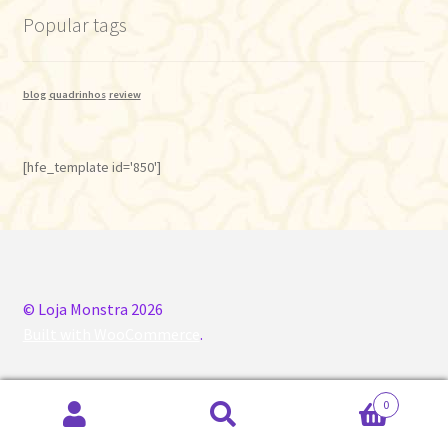
Popular tags
blog
quadrinhos
review
[hfe_template id='850']
© Loja Monstra 2026
Built with WooCommerce
.
0
Pesquisar
Pesquisar