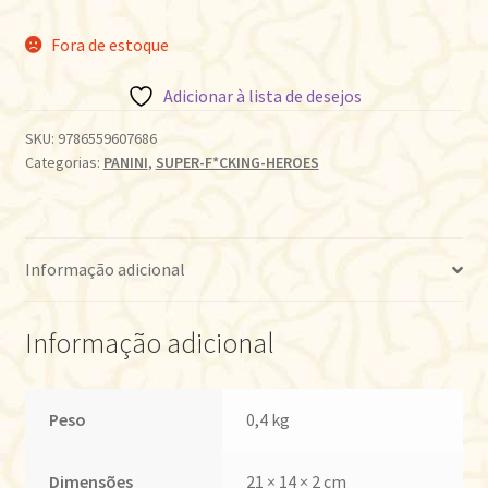
Fora de estoque
Adicionar à lista de desejos
SKU:
9786559607686
Categorias:
PANINI
,
SUPER-F*CKING-HEROES
Informação adicional
Informação adicional
Peso
0,4 kg
Dimensões
21 × 14 × 2 cm