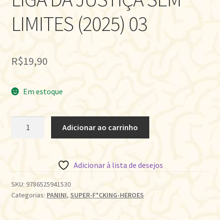
LIMITES (2025) 03
R$
19,90
Em estoque
LIGA
Adicionar ao carrinho
DA
JUSTIÇA
SEM
Adicionar à lista de desejos
LIMITES
(2025)
SKU:
9786525941530
Categorias:
PANINI
,
SUPER-F*CKING-HEROES
03
quantidade