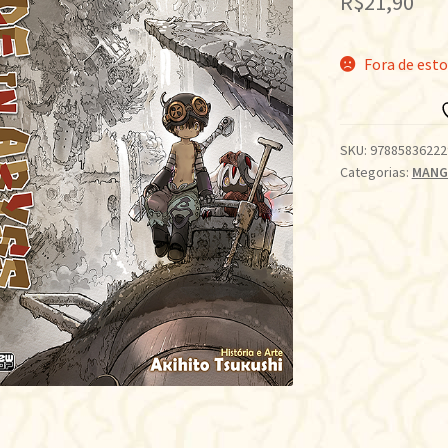
R$
21,90
Fora de est
SKU:
97885836222
Categorias:
MANG