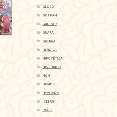
GLOBO
GOTHAM
GRL PWR
GUARÁ
GUERRA
HERÓICA
HIPOTÉTICA
HISTÓRICO
HQM
HUMOR
HYPERION
ICEBRG
IMAGE