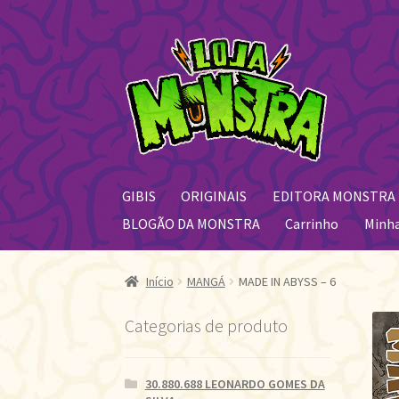
Pular
Pular
para
para
navegação
o
conteúdo
GIBIS
ORIGINAIS
EDITORA MONSTRA
BLOGÃO DA MONSTRA
Carrinho
Minh
Início
MANGÁ
MADE IN ABYSS – 6
Categorias de produto
30.880.688 LEONARDO GOMES DA