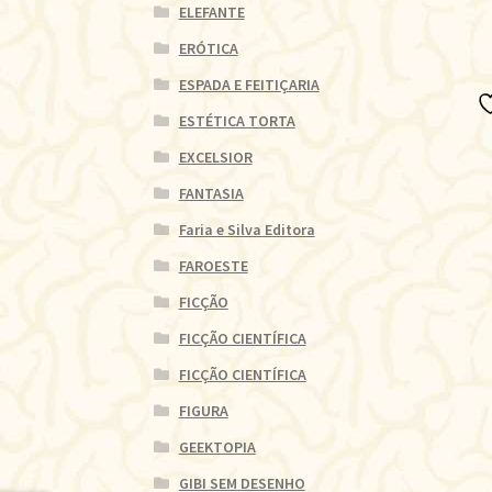
ELEFANTE
ERÓTICA
ESPADA E FEITIÇARIA
ESTÉTICA TORTA
EXCELSIOR
FANTASIA
Faria e Silva Editora
FAROESTE
FICÇÃO
FICÇÃO CIENTÍFICA
FICÇÃO CIENTÍFICA
FIGURA
GEEKTOPIA
GIBI SEM DESENHO