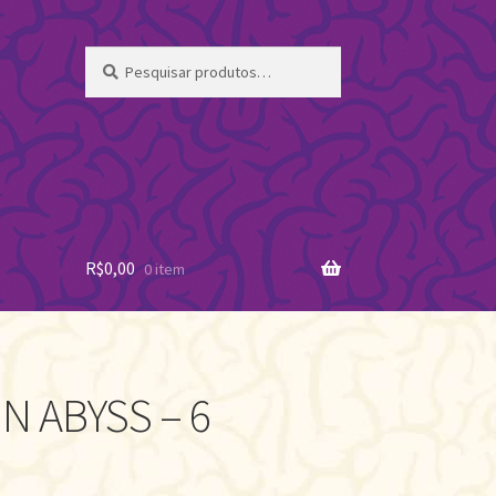
Pesquisar
Pesquisar
por:
R$
0,00
0 item
N ABYSS – 6