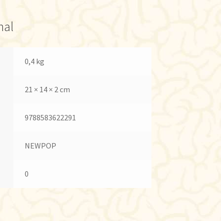
nal
0,4 kg
21 × 14 × 2 cm
9788583622291
NEWPOP
0