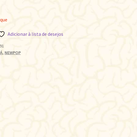
oque
Adicionar à lista de desejos
91
Á
,
NEWPOP