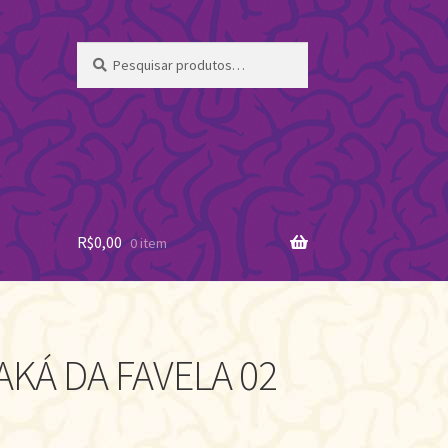
Pesquisar
Pesquisar
por:
R$
0,00
0 item
KÁ DA FAVELA 02