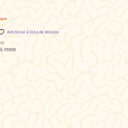
oque
Adicionar à lista de desejos
70
Á
,
PANINI