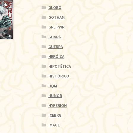
GLOBO
GOTHAM
GRL PWR
GUARÁ
GUERRA
HERÓICA
HIPOTÉTICA
HISTÓRICO
HQM
HUMOR
HYPERION
ICEBRG
IMAGE