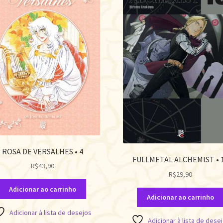
ROSA DE VERSALHES • 4
FULLMETAL ALCHEMIST • 
R$
43,90
R$
29,90
Adicionar ao carrinho
Adicionar ao carrinho
Adicionar à lista de desejos
Adicionar à lista de dese