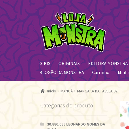
Pular
Pular
para
para
navegação
o
conteúdo
GIBIS
ORIGINAIS
EDITORA MONSTRA
BLOGÃO DA MONSTRA
Carrinho
Minh
Início
MANGÁ
MANGAKÁ DA FAVELA 02
Categorias de produto
30.880.688 LEONARDO GOMES DA