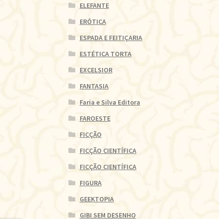
ELEFANTE
ERÓTICA
ESPADA E FEITIÇARIA
ESTÉTICA TORTA
EXCELSIOR
FANTASIA
Faria e Silva Editora
FAROESTE
FICÇÃO
FICÇÃO CIENTÍFICA
FICÇÃO CIENTÍFICA
FIGURA
GEEKTOPIA
GIBI SEM DESENHO