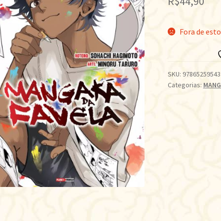
R$
44,90
Fora de est
SKU:
97865259543
Categorias:
MANG