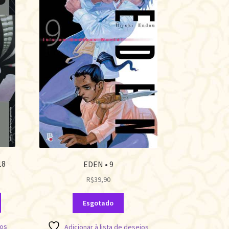
18
EDEN • 9
R$
39,90
Esgotado
jos
Adicionar à lista de desejos