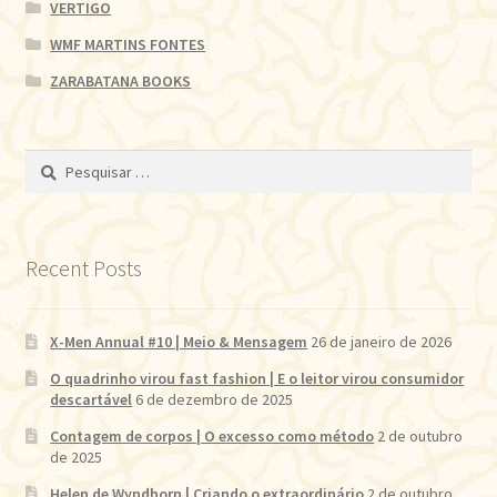
VERTIGO
WMF MARTINS FONTES
ZARABATANA BOOKS
Pesquisar
por:
Recent Posts
X-Men Annual #10 | Meio & Mensagem
26 de janeiro de 2026
O quadrinho virou fast fashion | E o leitor virou consumidor
descartável
6 de dezembro de 2025
Contagem de corpos | O excesso como método
2 de outubro
de 2025
Helen de Wyndhorn | Criando o extraordinário
2 de outubro