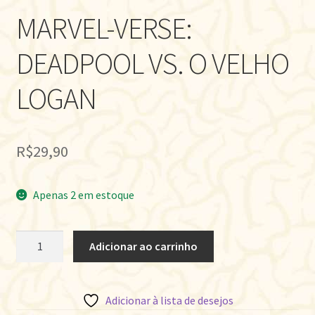
MARVEL-VERSE:
DEADPOOL VS. O VELHO
LOGAN
R$
29,90
Apenas 2 em estoque
MARVEL-
Adicionar ao carrinho
VERSE:
DEADPOOL
VS.
Adicionar à lista de desejos
O