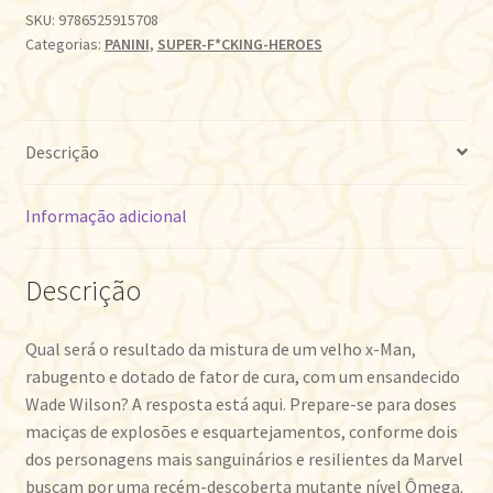
VELHO
SKU:
9786525915708
Categorias:
PANINI
,
SUPER-F*CKING-HEROES
LOGAN
quantidade
Descrição
Informação adicional
Descrição
Qual será o resultado da mistura de um velho x-Man,
rabugento e dotado de fator de cura, com um ensandecido
Wade Wilson? A resposta está aqui. Prepare-se para doses
maciças de explosões e esquartejamentos, conforme dois
dos personagens mais sanguinários e resilientes da Marvel
buscam por uma recém-descoberta mutante nível Ômega.