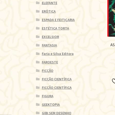
ELEFANTE
ERÓTICA
ESPADA E FEITIÇARIA
ESTÉTICA TORTA
EXCELSIOR
AS
FANTASIA
Faria e Silva Editora
FAROESTE
FICÇÃO
FICÇÃO CIENTÍFICA
FICÇÃO CIENTÍFICA
FIGURA
GEEKTOPIA
GIBI SEM DESENHO