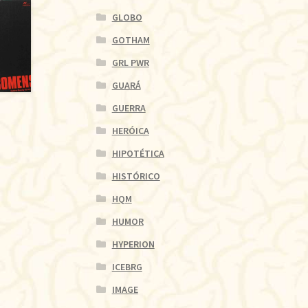
GLOBO
GOTHAM
GRL PWR
GUARÁ
GUERRA
HERÓICA
HIPOTÉTICA
HISTÓRICO
HQM
HUMOR
HYPERION
ICEBRG
IMAGE