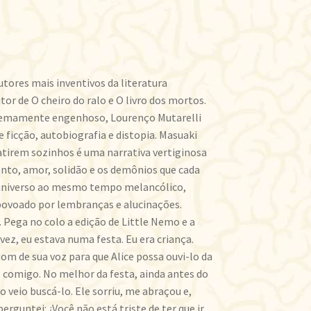
ores mais inventivos da literatura
or de O cheiro do ralo e O livro dos mortos.
tremamente engenhoso, Lourenço Mutarelli
 ficção, autobiografia e distopia. Masuaki
latirem sozinhos é uma narrativa vertiginosa
ento, amor, solidão e os demônios que cada
 universo ao mesmo tempo melancólico,
 povoado por lembranças e alucinações.
 Pega no colo a edição de Little Nemo e a
vez, eu estava numa festa. Eu era criança.
om de sua voz para que Alice possa ouvi-lo da
comigo. No melhor da festa, ainda antes do
veio buscá-lo. Ele sorriu, me abraçou e,
erguntei: ¿Você não está triste de ter que ir