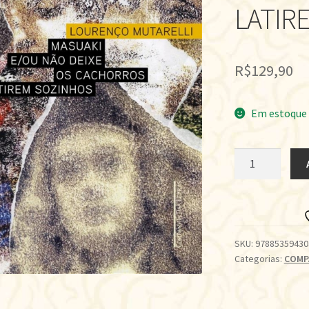
LATIR
R$
129,90
Em estoque
MASUAKI
E/OU
NÃO
DEIXE
OS
CACHORROS
SKU:
97885359430
Categorias:
COMP
LATIREM
SOZINHOS
quantidade