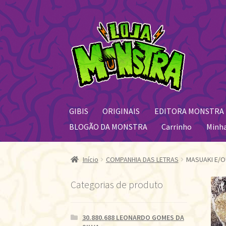
Pular
Pular
para
para
navegação
o
conteúdo
GIBIS
ORIGINAIS
EDITORA MONSTRA
BLOGÃO DA MONSTRA
Carrinho
Minh
Início
COMPANHIA DAS LETRAS
MASUAKI E/O
Categorias de produto
30.880.688 LEONARDO GOMES DA