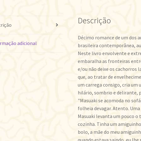
Descrição
rição
Décimo romance de um dos aut
rmação adicional
brasileira contemporânea, aut
Neste livro envolvente e ex
embaralha as fronteiras entre
e/ou não deixe os cachorros 
que, ao tratar de envelhecim
um carrega consigo, cria um
hilário, sombrio e delirante,
"Masuaki se acomoda no sofá.
folheia devagar. Atento. Uma 
Masuaki levanta um pouco o t
cozinha. Tinha um amiguinho 
bolo, a mãe do meu amiguinho 
quando estava saindo, eu lhe p