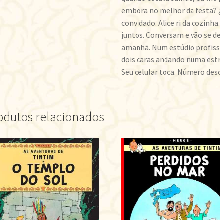
embora no melhor da festa? ¿E
convidado. Alice ri da cozin
juntos. Conversam e vão se d
amanhã. Num estúdio profiss
dois caras andando numa estr
Seu celular toca. Número des
odutos relacionados