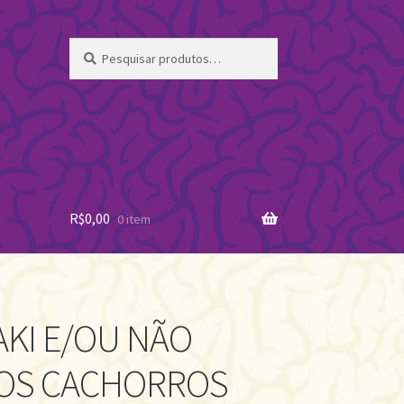
Pesquisar
Pesquisar
por:
R$
0,00
0 item
KI E/OU NÃO
 OS CACHORROS