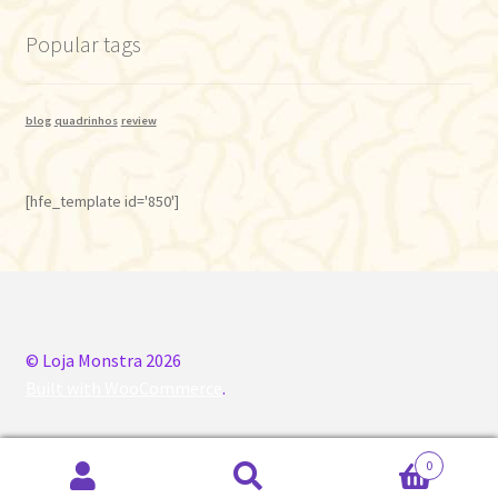
Popular tags
blog
quadrinhos
review
[hfe_template id='850']
© Loja Monstra 2026
Built with WooCommerce
.
0
Pesquisar
Pesquisar