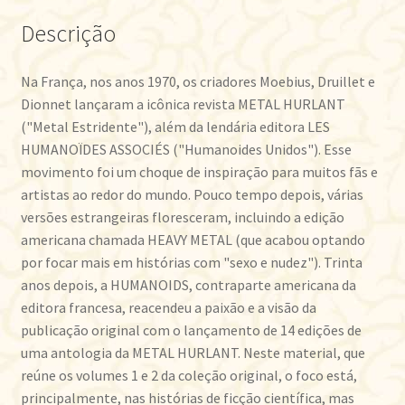
Descrição
Na França, nos anos 1970, os criadores Moebius, Druillet e
Dionnet lançaram a icônica revista METAL HURLANT
("Metal Estridente"), além da lendária editora LES
HUMANOÏDES ASSOCIÉS ("Humanoides Unidos"). Esse
movimento foi um choque de inspiração para muitos fãs e
artistas ao redor do mundo. Pouco tempo depois, várias
versões estrangeiras floresceram, incluindo a edição
americana chamada HEAVY METAL (que acabou optando
por focar mais em histórias com "sexo e nudez"). Trinta
anos depois, a HUMANOIDS, contraparte americana da
editora francesa, reacendeu a paixão e a visão da
publicação original com o lançamento de 14 edições de
uma antologia da METAL HURLANT. Neste material, que
reúne os volumes 1 e 2 da coleção original, o foco está,
principalmente, nas histórias de ficção científica, mas